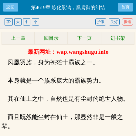
返回
第4619章 炼化景鸿，凰鸢御的纠结
首页
字:
大
中
小
护眼
关灯
报错
上一章
回目录
下一页
进书架
最新网址：wap.wangshugu.info
凤凰羽族，身为苍茫十霸族之一。
本身就是一个族系庞大的霸族势力。
其在仙土之中，自然也是有尘封的绝世人物。
而且既然能尘封在仙土，那显然非是一般之
辈。