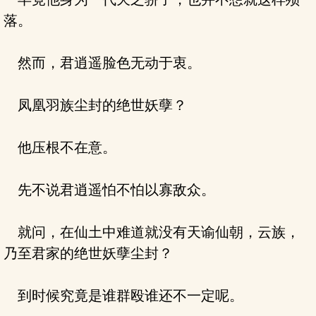
落。
然而，君逍遥脸色无动于衷。
凤凰羽族尘封的绝世妖孽？
他压根不在意。
先不说君逍遥怕不怕以寡敌众。
就问，在仙土中难道就没有天谕仙朝，云族，
乃至君家的绝世妖孽尘封？
到时候究竟是谁群殴谁还不一定呢。