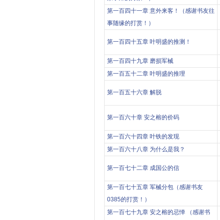
第一百四十一章 意外来客！（感谢书友往
事随缘的打赏！）
第一百四十五章 叶明盛的推测！
第一百四十九章 磨损军械
第一百五十二章 叶明盛的推理
第一百五十六章 解脱
第一百六十章 安之榕的价码
第一百六十四章 叶铁的发现
第一百六十八章 为什么是我？
第一百七十二章 成国公的信
第一百七十五章 军械分包（感谢书友
0385的打赏！）
第一百七十九章 安之榕的忌惮 （感谢书