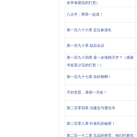
友帝者霸也的打赏）
八点半，两章一起发！
第一百八十六章 定位参谋长
第一百九十章 战后会议
第一百九十四章 退一步海阔天空？（感谢
书友莫少宝的打赏！）
第一百九十七章 你好狠啊！
不好意思，请假一天哈！
第二百零四章 沈建忠与通光寺
第二百零八章 叶崔氏的秘密！
第二百一十二章 五品的将军，他们叶家也