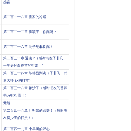
感言
第二百一十八章 崔家的冷遇
第二百二十二章 崔颖宇，你配吗？
第二百二十六章 此子绝非良配！
第二百三十章 遇袭 2（感谢书友子非凡，
一笑身轻白虎堂的打赏！）
感
第二百三十四章 陈德昌到访（子非飞，武
器大师jax的打赏）
第二百三十八章 掺沙子（感谢书友闻香识
书69的打赏！）
无题
第二百四十五章 叶明盛的部署！（感谢书
友莫少宝的打赏！）
廖
第二百四十九章 小早川的野心