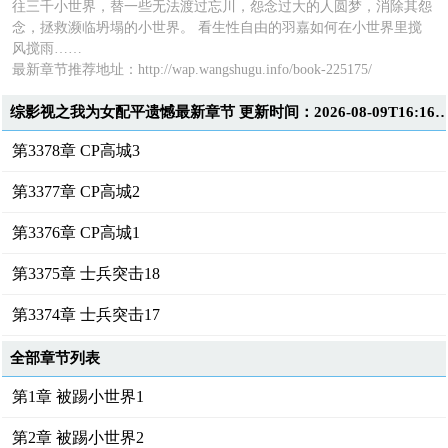
往三千小世界，替一些无法渡过忘川，怨念过大的人圆梦，消除其怨
念，拯救濒临坍塌的小世界。 看生性自由的羽嘉如何在小世界里搅
风搅雨……
最新章节推荐地址：
http://wap.wangshugu.info/book-225175/
综影视之我为女配平遗憾最新章节 更新时间：2026-08-09T16
第3378章 CP高城3
第3377章 CP高城2
第3376章 CP高城1
第3375章 士兵突击18
第3374章 士兵突击17
全部章节列表
第1章 被踢小世界1
第2章 被踢小世界2