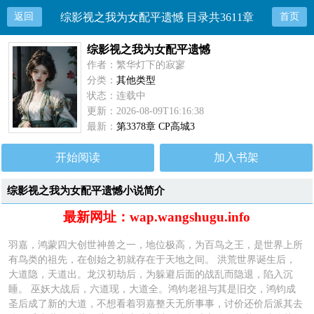
返回
综影视之我为女配平遗憾 目录共3611章
首页
综影视之我为女配平遗憾
作者：繁华灯下的寂寥
分类：
其他类型
状态：连载中
更新：2026-08-09T16:16:38
最新：
第3378章 CP高城3
开始阅读
加入书架
综影视之我为女配平遗憾小说简介
最新网址：wap.wangshugu.info
羽嘉，鸿蒙四大创世神兽之一，地位极高，为百鸟之王，是世界上所
有鸟类的祖先，在创始之初就存在于天地之间。 洪荒世界诞生后，
大道隐，天道出。龙汉初劫后，为躲避后面的战乱而隐退，陷入沉
睡。 巫妖大战后，六道现，大道全。鸿钧老祖与其是旧交，鸿钧成
圣后成了新的大道，不想看着羽嘉整天无所事事，讨价还价后派其去