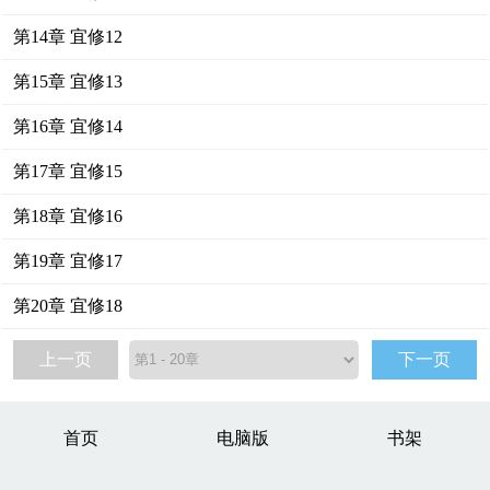
第14章 宜修12
第15章 宜修13
第16章 宜修14
第17章 宜修15
第18章 宜修16
第19章 宜修17
第20章 宜修18
上一页
下一页
首页
电脑版
书架