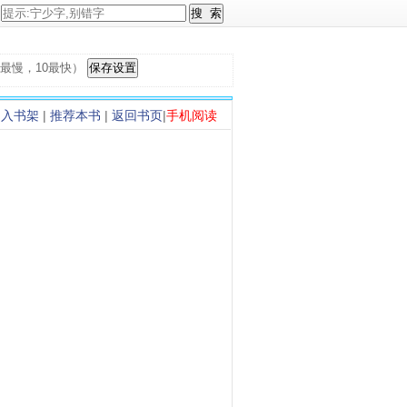
，1最慢，10最快）
加入书架
|
推荐本书
|
返回书页
|
手机阅读