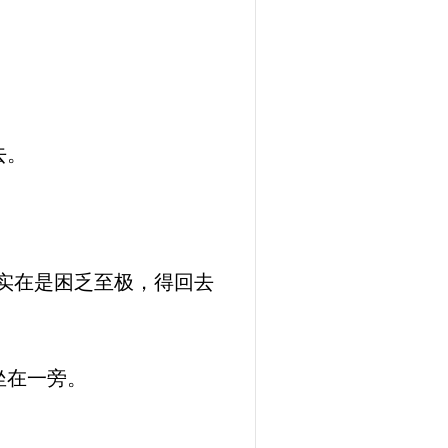
去。
实在是困乏至极，得回去
坐在一旁。