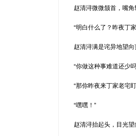
赵清浔微微颔首，嘴角轻
“明白什么了？昨夜丁家
赵清浔满是诧异地望向范
“你做这种事难道还少吗
“那你昨夜来丁家老宅盯
“嘿嘿！”
赵清浔抬起头，目光望向