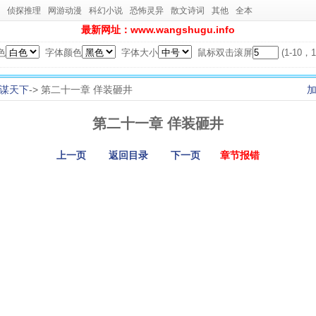
侦探推理
网游动漫
科幻小说
恐怖灵异
散文诗词
其他
全本
最新网址：www.wangshugu.info
色
字体颜色
字体大小
鼠标双击滚屏
(1-10
谋天下
-> 第二十一章 佯装砸井
第二十一章 佯装砸井
上一页
返回目录
下一页
章节报错