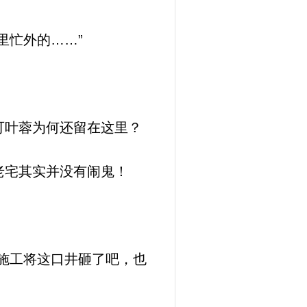
里忙外的……”
可叶蓉为何还留在这里？
老宅其实并没有闹鬼！
施工将这口井砸了吧，也