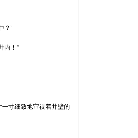
中？”
井内！”
寸一寸细致地审视着井壁的