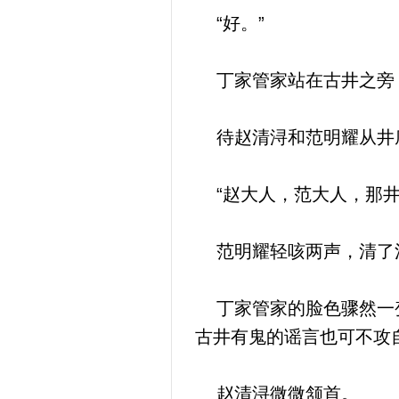
“好。”
丁家管家站在古井之旁
待赵清浔和范明耀从井
“赵大人，范大人，那井
范明耀轻咳两声，清了清
丁家管家的脸色骤然一变
古井有鬼的谣言也可不攻
赵清浔微微颔首。