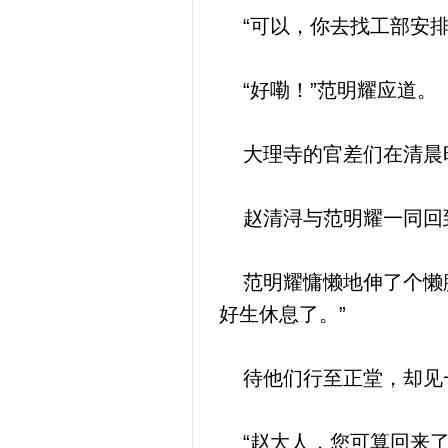
“可以，你去找工部安排
“好嘞！”范明耀应道。
大理寺的官差们在清晨时
赵清浔与范明耀一同回
范明耀慵懒地伸了个懒腰
好生休息了。”
待他们行至正堂，却见一
“赵大人，您可算回来了