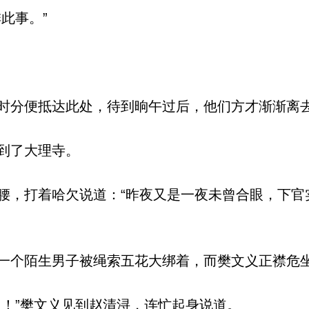
此事。”
分便抵达此处，待到晌午过后，他们方才渐渐离
到了大理寺。
，打着哈欠说道：“昨夜又是一夜未曾合眼，下官
个陌生男子被绳索五花大绑着，而樊文义正襟危
！”樊文义见到赵清浔，连忙起身说道。