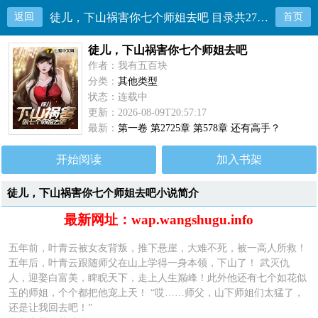
返回
徒儿，下山祸害你七个师姐去吧 目录共2725章
首页
徒儿，下山祸害你七个师姐去吧
作者：我有五百块
分类：
其他类型
状态：连载中
更新：2026-08-09T20:57:17
最新：
第一卷 第2725章 第578章 还有高手？
开始阅读
加入书架
徒儿，下山祸害你七个师姐去吧小说简介
最新网址：wap.wangshugu.info
五年前，叶青云被女友背叛，推下悬崖，大难不死，被一高人所救！
五年后，叶青云跟随师父在山上学得一身本领，下山了！ 武灭仇
人，迎娶白富美，睥睨天下，走上人生巅峰！此外他还有七个如花似
玉的师姐，个个都把他宠上天！ “哎……师父，山下师姐们太猛了，
还是让我回去吧！”