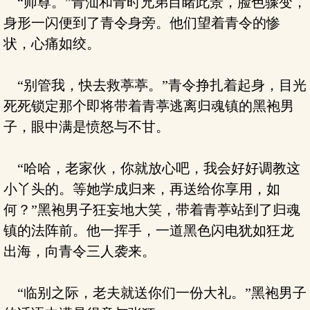
“师尊。”青汕和青时兄弟目睹此景，脸色骤变，
身形一闪便到了青令身旁。他们望着青令的惨
状，心痛如绞。
“别管我，快去救葶葶。”青令挣扎着起身，目光
死死锁定那个即将带着青葶逃离归魂镇的黑袍男
子，眼中满是愤怒与不甘。
“哈哈，老家伙，你就放心吧，我会好好调教这
小丫头的。等她学成归来，再送给你享用，如
何？”黑袍男子狂妄地大笑，带着青葶站到了归魂
镇的法阵前。他一挥手，一道黑色闪电犹如狂龙
出海，向青令三人袭来。
“临别之际，老夫就送你们一份大礼。”黑袍男子