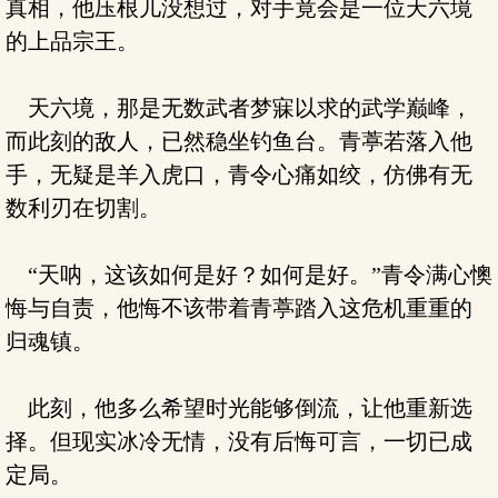
真相，他压根儿没想过，对手竟会是一位天六境
的上品宗王。
天六境，那是无数武者梦寐以求的武学巅峰，
而此刻的敌人，已然稳坐钓鱼台。青葶若落入他
手，无疑是羊入虎口，青令心痛如绞，仿佛有无
数利刃在切割。
“天呐，这该如何是好？如何是好。”青令满心懊
悔与自责，他悔不该带着青葶踏入这危机重重的
归魂镇。
此刻，他多么希望时光能够倒流，让他重新选
择。但现实冰冷无情，没有后悔可言，一切已成
定局。