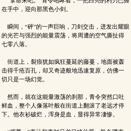
“拿命来吧。”青令咆哮着，一把白亮的利刃已握
在手中，迎向那黑色小剑。
瞬间，“砰”的一声巨响，刀剑交击，迸发出耀眼
的光芒与强烈的能量震荡，将周遭的空气撕扯得
七零八落。
街道上，裂痕犹如疯狂蔓延的藤蔓，地面被轰
击得千疮百孔，却又奇迹般地迅速复原，仿佛一
切只是一场幻觉。
然而，就在这能量激荡的刹那，青令突然口吐
鲜血，整个人像落叶般在街道上翻滚了老远才停
下。他衣衫破烂，浑身是血，显得异常凄惨。