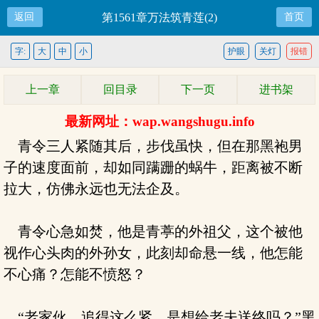
返回
第1561章万法筑青莲(2)
首页
字:
大
中
小
护眼
关灯
报错
上一章
回目录
下一页
进书架
最新网址：wap.wangshugu.info
青令三人紧随其后，步伐虽快，但在那黑袍男
子的速度面前，却如同蹒跚的蜗牛，距离被不断
拉大，仿佛永远也无法企及。
青令心急如焚，他是青葶的外祖父，这个被他
视作心头肉的外孙女，此刻却命悬一线，他怎能
不心痛？怎能不愤怒？
“老家伙，追得这么紧，是想给老夫送终吗？”黑