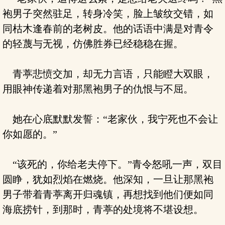
袍男子突然驻足，转身冷笑，脸上皱纹交错，如
同枯木逢春前的老树皮。他的话语中满是对青令
的轻蔑与无视，仿佛胜券已经稳稳在握。
青葶悲愤交加，却无力言语，只能瞪大双眼，
用眼神传递着对那黑袍男子的仇恨与不屈。
她在心底默默发誓：“老家伙，我宁死也不会让
你如愿的。”
“该死的，你给老夫停下。”青令怒吼一声，双目
圆睁，犹如烈焰在燃烧。他深知，一旦让那黑袍
男子带着青葶离开归魂镇，再想找到他们便如同
海底捞针，到那时，青葶的处境将不堪设想。