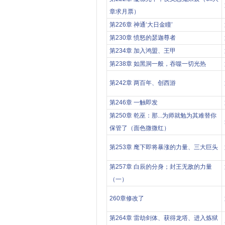
章求月票）
第226章 神通‘大日金瞳’
第230章 愤怒的瑟迦尊者
第234章 加入鸿盟、王甲
第238章 如黑洞一般，吞噬一切光热
第242章 两百年、创西游
第246章 一触即发
第250章 乾巫：那...为师就勉为其难替你
保管了（面色微微红）
第253章 麾下即将暴涨的力量、三大巨头
第257章 白辰的分身；封王无敌的力量
（一）
260章修改了
第264章 雷劫剑体、获得龙塔、进入炼狱