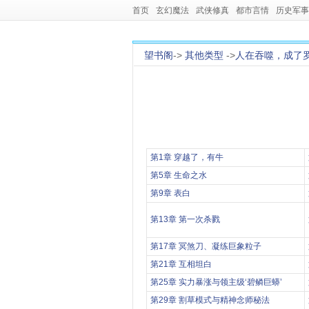
首页
玄幻魔法
武侠修真
都市言情
历史军事
望书阁
->
其他类型
->
人在吞噬，成了
第1章 穿越了，有牛
第5章 生命之水
第9章 表白
第13章 第一次杀戮
第17章 冥煞刀、凝练巨象粒子
第21章 互相坦白
第25章 实力暴涨与领主级‘碧鳞巨蟒’
第29章 割草模式与精神念师秘法