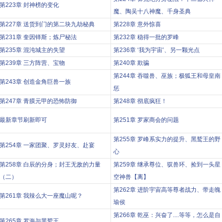
第223章 封神榜的变化
魔、陶吴十八神魔、千身圣典
第227章 送货到门的第二块九劫秘典
第228章 意外惊喜
第231章 奎因铎斯；炼尸秘法
第232章 稳得一批的罗峰
第235章 混沌城主的失望
第236章 ‘我为宇宙’、另一颗光点
第239章 三方阵营、宝物
第240章 欺骗
第244章 吞噬兽、巫族；极狐王和母皇南
第243章 创造金角巨兽一族
惩
第247章 青膜元甲的恐怖防御
第248章 彻底疯狂！
最新章节刷新即可
第251章 罗家商会的问题
第255章 罗峰系实力的提升、黑鹫王的野
第254章 一家团聚、罗灵好友、赴宴
心
第258章 白辰的分身；封王无敌的力量
第259章 继承尊位、驭兽环、捡到一头星
（二）
空神兽【离】
第262章 进阶宇宙高等尊者战力、带走魄
第261章 我辣么大一座魔山呢？
瑜侯
第266章 乾巫：兴奋了....等等，怎么是自
第265章 罗海与黑鹫王