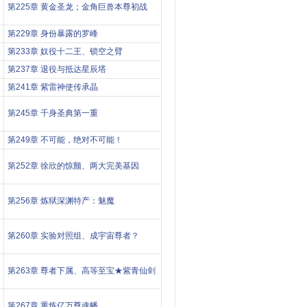
第225章 黄金圣龙；金角巨兽本尊初战
第229章 身份暴露的罗峰
第233章 奴役十二王、锁空之臂
第237章 退役与抵达星辰塔
第241章 紫雷神使传承晶
第245章 千身圣典第一重
第249章 不可能，绝对不可能！
第252章 徐欣的惊颤、两大完美基因
第256章 炼狱深渊特产：魅魔
第260章 实验对照组、成宇宙尊者？
第263章 尊者下属、高等至宝★紫青仙剑
第267章 重炼亿万尊魂幡