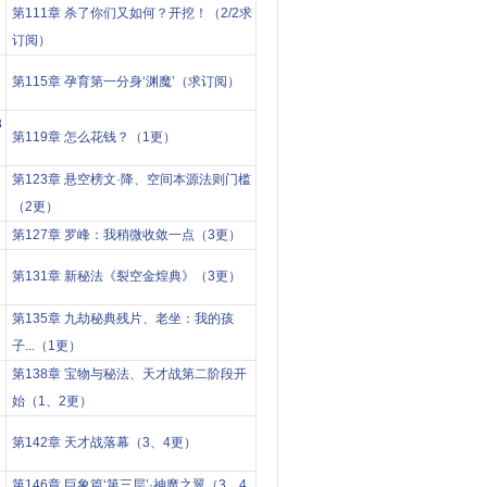
第111章 杀了你们又如何？开挖！（2/2求
订阅）
第115章 孕育第一分身‘渊魔’（求订阅）
3
第119章 怎么花钱？（1更）
第123章 悬空榜文·降、空间本源法则门槛
（2更）
第127章 罗峰：我稍微收敛一点（3更）
第131章 新秘法《裂空金煌典》（3更）
第135章 九劫秘典残片、老坐：我的孩
子...（1更）
第138章 宝物与秘法、天才战第二阶段开
始（1、2更）
第142章 天才战落幕（3、4更）
第146章 巨象篇‘第三层’·神魔之翼（3、4