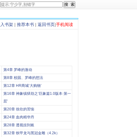
加入书架
|
推荐本书
|
返回书页
|
手机阅读
第4章 罗峰的激动
第8章 校园、罗峰的想法
第12章 HR商城‘大购物’
第16章 神象镇狱劲之‘巨象篇1.0版本·第一
层’
第20章 徐欣的苦恼
第24章 血肉精华丹
第28章 透视挂到账
第32章 铁甲龙与黑冠金雕（4.2k）