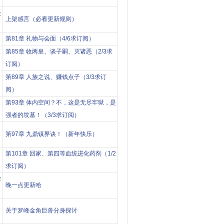
级
上架感言（必看更新规则）
第81章 礼物与会面（4/6求订阅）
求
第85章 收两皇、谈子嗣、灭诸恶（2/3求
订阅）
第89章 人族之说、赚钱点子（3/3求订
阅）
第93章 体内空间？不，这是无尽牢狱，是
强者的坟墓！（3/3求订阅）
第97章 九鼎镇界诀！（新年快乐）
第101章 回家、第四等血统进化药剂（1/2
求订阅）
2
晚一点更新哈
关于罗峰金角巨兽分身探讨