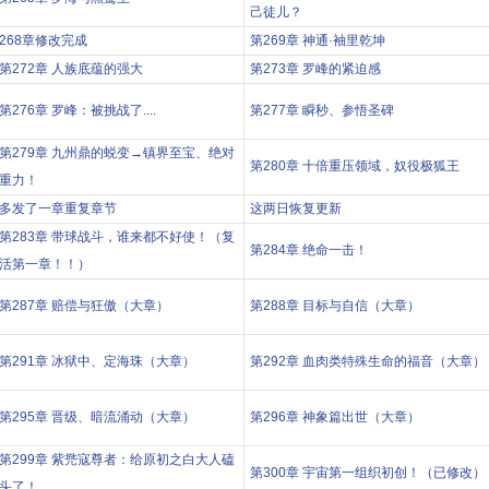
己徒儿？
268章修改完成
第269章 神通·袖里乾坤
第272章 人族底蕴的强大
第273章 罗峰的紧迫感
第276章 罗峰：被挑战了....
第277章 瞬秒、参悟圣碑
第279章 九州鼎的蜕变→镇界至宝、绝对
第280章 十倍重压领域，奴役极狐王
重力！
多发了一章重复章节
这两日恢复更新
第283章 带球战斗，谁来都不好使！（复
第284章 绝命一击！
活第一章！！）
第287章 赔偿与狂傲（大章）
第288章 目标与自信（大章）
第291章 冰狱中、定海珠（大章）
第292章 血肉类特殊生命的福音（大章）
第295章 晋级、暗流涌动（大章）
第296章 神象篇出世（大章）
第299章 紫兠寇尊者：给原初之白大人磕
第300章 宇宙第一组织初创！（已修改）
头了！