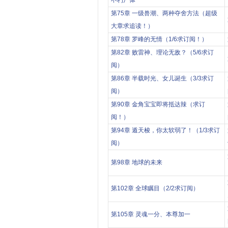
不朽尸体
第75章 一级兽潮、两种夺舍方法（超级
大章求追读！）
第78章 罗峰的无情（1/6求订阅！）
第82章 败雷神、理论无敌？（5/6求订
阅）
第86章 半载时光、女儿诞生（3/3求订
阅）
第90章 金角宝宝即将抵达辣（求订
阅！）
第94章 遁天梭，你太软弱了！（1/3求订
阅）
第98章 地球的未来
第102章 全球瞩目（2/2求订阅）
第105章 灵魂一分、本尊加一