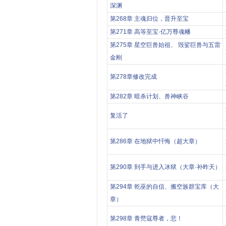
深渊
第268章 主魂归位，晋升至宝
第271章 高等至宝·亿万尊魂幡
第275章 星空巨兽始祖、 毁娑巨兽与五雷
金刚
第278章修改完成
第282章 暗杀计划、兽神峡谷
复活了
第286章 在地狱中忏悔（超大章）
第290章 到手与进入冰狱（大章·补昨天）
第294章 乾巫的自信、搬空族群宝库（大
章）
第298章 青兠寇尊者，悲！