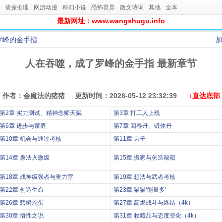
侦探推理
网游动漫
科幻小说
恐怖灵异
散文诗词
其他
全本
最新网址：www.wangshugu.info
罗峰的金手指
人在吞噬，成了罗峰的金手指 最新章节
作者：会魔法的猪猪 更新时间：2026-05-12 23:32:39
↓直达底部
第2章 实力测试、精神念师天赋
第3章 打工人上线
第6章 进步与家庭
第7章 回春丹、锻体丹
第10章 机会与通过考核
第11章 弟子
第14章 身法入微级
第15章 搬家与创造秘籍
第18章 战神级强者与重力室
第19章 想法与武者考核
第22章 创造生命
第23章 猫猫‘能量多’
第26章 碧鳞蛇蛋
第27章 高燃战斗与终结（4k）
第30章 悟性之说
第31章 收藏品与态度变化（4k）