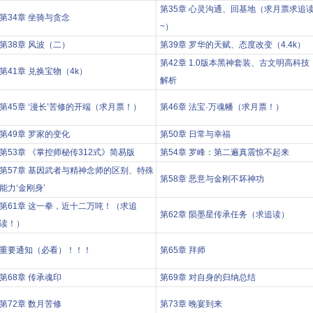
第35章 心灵沟通、回基地（求月票求追
第34章 坐骑与贪念
~）
第38章 风波（二）
第39章 罗华的天赋、态度改变（4.4k）
第42章 1.0版本黑神套装、古文明高科技
第41章 兑换宝物（4k）
解析
第45章 ‘漫长’苦修的开端（求月票！）
第46章 法宝·万魂幡（求月票！）
第49章 罗家的变化
第50章 日常与幸福
第53章 《掌控师秘传312式》简易版
第54章 罗峰：第二遍真震惊不起来
第57章 基因武者与精神念师的区别、特殊
第58章 恶意与金刚不坏神功
能力‘金刚身’
第61章 这一拳，近十二万吨！（求追
第62章 陨墨星传承任务（求追读）
读！）
重要通知（必看）！！！
第65章 拜师
第68章 传承魂印
第69章 对自身的归纳总结
第72章 数月苦修
第73章 晚宴到来