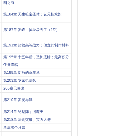
幽之海
第184章 天生捡宝圣体；玄元控水旗
第187章 罗峰：捡垃圾去了（1/2）
第191章 封侯高等战力；便宜的制作材料
第195章 十五年后，恐怖底牌；最高积分
任务降临
第199章 绽放的食星草
第203章 罗家执法队
206章已修改
第210章 罗灵与洪
第214章 绝魅阵；渊魔王
第218章 法则突破、实力大进
单章求个月票