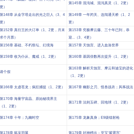
第145章 混沌城、混沌真灵（1、2更）
更）
第148章 从金字塔走出的光之巨人（3、4
第149章 一年闭关、连闯通天桥（1、2
更）
更）
第152章 真衍王的大订单（1、2更，月末
第153章 究极摩云藤、三十年已到，恭
求个月票）
迎...（3、4更）
第156章 基础、不朽祭坛、幻境海
第157章 天蚀宫、进入血洛世界
第159章 收为仆从、魔戒（1、2更）
第160章 基因倍数再次提升（1、2更）
第163章 解析天蚀宫、摩云和迪宝的进化
请个假
（1、2更）
第166章 太虚苍龙；疯狂捕捉（1、2更）
第167章 幽影之刃、怪兽战衣；风筝战法
第170章 海量宇宙晶、原始秘境界主
第171章 法则玉碑、回地球（1、2更）
（1、2更）
第174章 十年；九幽时空
第175章 龙象真身；E9级镭射枪
第178章 弑吴羽翼
第179章 封神榜出；至宝‘紫霄宫’