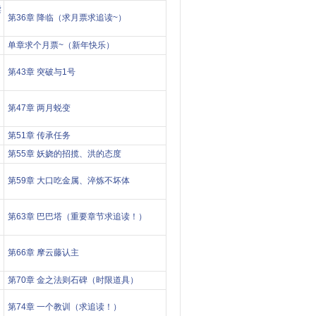
读
第36章 降临（求月票求追读~）
单章求个月票~（新年快乐）
第43章 突破与1号
第47章 两月蜕变
第51章 传承任务
第55章 妖娆的招揽、洪的态度
第59章 大口吃金属、淬炼不坏体
第63章 巴巴塔（重要章节求追读！）
第66章 摩云藤认主
第70章 金之法则石碑（时限道具）
第74章 一个教训（求追读！）