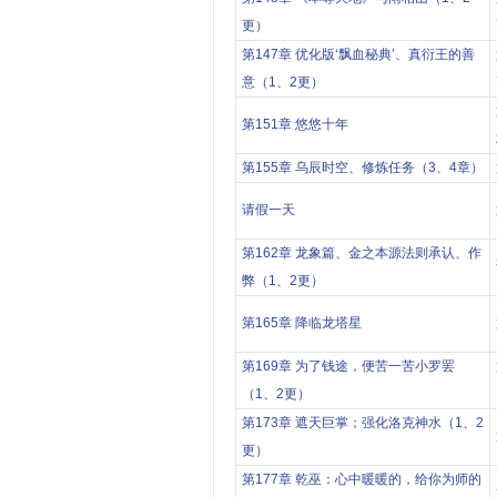
更）
第147章 优化版‘飘血秘典’、真衍王的善
意（1、2更）
第151章 悠悠十年
第155章 乌辰时空、修炼任务（3、4章）
请假一天
第162章 龙象篇、金之本源法则承认、作
弊（1、2更）
第165章 降临龙塔星
第169章 为了钱途，便苦一苦小罗罢
（1、2更）
第173章 遮天巨掌；强化洛克神水（1、2
更）
第177章 乾巫：心中暖暖的，给你为师的