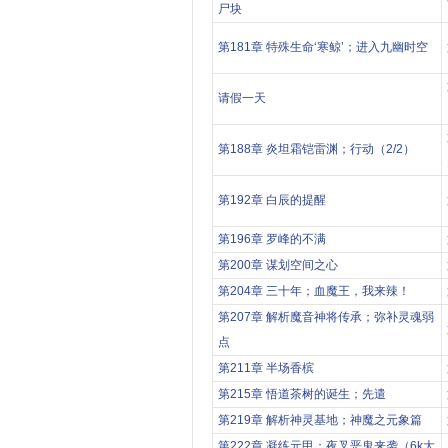
尸块
第181章 特殊生命‘寒鲸’；进入九幽时空
请假一天
第188章 炎坦霜铠雷渊；行动（2/2）
第192章 白辰的提醒
第196章 罗峰的不满
第200章 谋划空间之心
第204章 三十年；血魔王，我来辣！
第207章 解析魔音神将传承；弥补灵魂弱
点
第211章 半场香槟
第215章 悟道茶树的诞生；先遣
第219章 解析神灵基地；神魔之元象篇
第222章 凝练元甲；夜叉恶鬼来袭（6k大