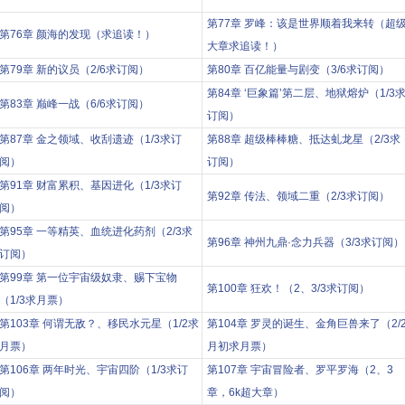
第77章 罗峰：该是世界顺着我来转（超
第76章 颜海的发现（求追读！）
大章求追读！）
第79章 新的议员（2/6求订阅）
第80章 百亿能量与剧变（3/6求订阅）
第84章 ‘巨象篇’第二层、地狱熔炉（1/3
第83章 巅峰一战（6/6求订阅）
订阅）
第87章 金之领域、收刮遗迹（1/3求订
第88章 超级棒棒糖、抵达虬龙星（2/3求
阅）
订阅）
第91章 财富累积、基因进化（1/3求订
第92章 传法、领域二重（2/3求订阅）
阅）
第95章 一等精英、血统进化药剂（2/3求
第96章 神州九鼎·念力兵器（3/3求订阅）
订阅）
第99章 第一位宇宙级奴隶、赐下宝物
第100章 狂欢！（2、3/3求订阅）
（1/3求月票）
第103章 何谓无敌？、移民水元星（1/2求
第104章 罗灵的诞生、金角巨兽来了（2/
月票）
月初求月票）
第106章 两年时光、宇宙四阶（1/3求订
第107章 宇宙冒险者、罗平罗海（2、3
阅）
章，6k超大章）