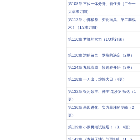
第108章 三位一体分身、新任务（二合一
大章求订阅）
第112章 小挪移符、变化面具、第二套战
术！（1/2求订阅）
第116章 罗峰的实力（1/3求订阅）
第120章 洪的留言，罗峰的决定（2更）
第124章 九线流成！预选赛开始（3更）
第128章 一刀出，煌煌大日（4更）
第132章 银河领主、神主‘昆沙罗’抵达（1
更）
第136章 基因进化、实力暴涨的罗峰（2
更）
第139章 小罗勇闯试练塔！（3、4更）
第143章 《本尊天地》与雨相山（1、2