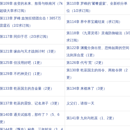
第109章 改变的未来、敖骨与铁南河（7k
第110章 罗峰的‘饕餮盛宴’、全新积分单
超级大章求订阅）
位（1/2求订阅）
第113章 罗峰:血煞狂猎团出击！3857万
第114章 界中界宝藏结束（求订阅）
雷霆石（2/2求订阅）
第118章 《九霄灵塔》灵魂防御秘法（3/
第117章 同归于尽（2/3求订阅）
求订阅）
第122章 渊魔分身出世、恐怖如斯的空间
第121章 缘由与天才战倒计时（3更）
法则亲合度（1更）
第125章 但没用好吧（1更）
第126章 代号‘荒’（2更）
第130章 乾巫国主的传令、两枚令牌（2
第129章 不朽神灵们（1更）
更）
第133章 乾巫国主的含金量（2更）
第134章 来都来了（3更）
第137章 乾巫的震惊、记名弟子（3更）
义父们，请假一天
第140章 通关试炼塔，那咋了？（5、6
第141章 九剑与乾巫（1、2更）
更）
第144章 《飘血》秘典、三年时光（3、4