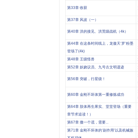
第33章 收获
第37章 风波（一）
第40章 洪的接见、洪荒级战机（4k）
第44章 在这条时间线上，龙傲天‘罗’粉墨
登场了(4k)
第48章 王级怪兽
第52章 妖娆议员、九号古文明遗迹
第56章 突破，行星级！
第60章 金刚不坏体第一重修炼成功
第64章 肢体再生果实、堂堂登场（重要
章节求追读！）
第67章 撒一个谎，需要...
第71章 金刚不坏体的‘副作用’以及机械族