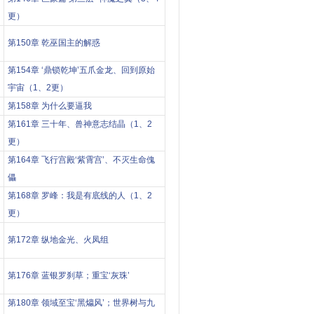
更）
第150章 乾巫国主的解惑
第154章 ‘鼎锁乾坤’五爪金龙、回到原始
宇宙（1、2更）
第158章 为什么要逼我
第161章 三十年、兽神意志结晶（1、2
更）
第164章 飞行宫殿‘紫霄宫’、不灭生命傀
儡
第168章 罗峰：我是有底线的人（1、2
更）
第172章 纵地金光、火凤组
第176章 蓝银罗刹草；重宝‘灰珠’
第180章 领域至宝‘黑爞风’；世界树与九