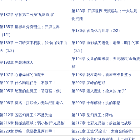
第183章 ‘开辟世界’天赋秘法；十大法则
第182章 孕育第二分身‘九幽血海’
化混沌
第185章 世界树分身诞生；开辟世界
第186章 背负亿万世界（2/2）
（1/2）
第189章 一刀斩灭不朽敌，我命由我不由
第190章 血影战刀进化；老座，顺手的事
天（1/2）
（2/2）
第194章 女儿的追求者；天元秘境‘金角族
第193章 先是地球人
群’
第197章 心态爆炸的血魔王
第198章 乾巫老登，新座驾准备签收
第201章 什么狗屁任务，不做了！
第202章 罗峰的惩戒
第205章 绝望的血魔王；碧游宫（伪）
第206章 进入魔山；捡来的‘弟子’
第208章 莫洛：拼尽全力无法战胜老六
第209章 十年解析；洪的消息
第212章 区区幻灵王？不足为道
第213章 见幻灵王；降临
第216章 机械族疆域；弱小族群‘光晶族’
第217章 七彩光晶铠；前往第七战场
第220章 罗峰：我要叠最厚的甲！
第221章 王族‘恐金犼’；太白金绝剑阵
第224章 莽荒纪分身秘法：十二都天神