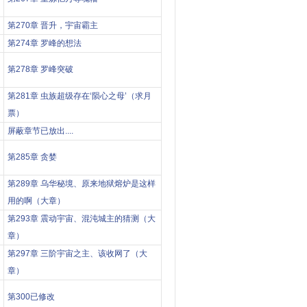
第270章 晋升，宇宙霸主
第274章 罗峰的想法
第278章 罗峰突破
第281章 虫族超级存在‘陨心之母’（求月
票）
屏蔽章节已放出....
第285章 贪婪
第289章 乌华秘境、原来地狱熔炉是这样
用的啊（大章）
第293章 震动宇宙、混沌城主的猜测（大
章）
第297章 三阶宇宙之主、该收网了（大
章）
第300已修改