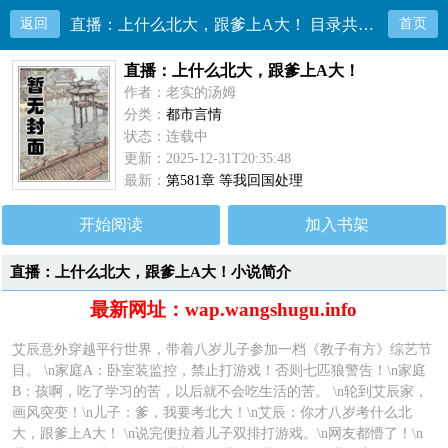
返回
直播：上什么北大，跟爹上A大！ 目录共581章
首页
直播：上什么北大，跟爹上A大！
作者：老实的汤姆
分类：
都市言情
状态：连载中
更新：2025-12-31T20:35:48
最新：
第581章 等我回国处理
开始阅读
加入书架
直播：上什么北大，跟爹上A大！小说简介
最新网址：wap.wangshugu.info
艾辰意外穿越平行世界，带着八岁儿子参加一档《教子有方》综艺节
目。 \n家庭A：卧室装监控，禁止打游戏！否则七匹狼警告！\n家庭
B：孩啊，吃了学习的苦，以后就不会吃生活的苦。 \n轮到艾辰家，
画风突变！\n儿子：爹，我要考北大！\n艾辰：你才八岁考什么北
大，跟爹上A大！ \n说完便拉着儿子双排打游戏。\n网友都懵了！\n