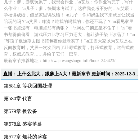
儿子：爹，游戏玩累了，我想会作业…\n艾辰：你作业写完了，写什
么作业！ \n儿子：爹，快期末考试了，这样我会考不好的…\n艾辰：
学校讲成绩，但是家里讲战绩！ \n儿子：你和妈生我下来就是让我当
陪玩的吗？\n艾辰：咋滴？吃我的喝我的，你还不玩了？ \n看见家里
一张书桌没有，电脑桌却有两张？！\n网友们彻底坐不住了！ \n “看
书都得偷偷看，游戏压力比学习压力还大，都让孩子染上读品了！”\n
“等孩子叛逆期去图书馆包夜你就老实了！”\n正当大家以为艾辰是在
反向教育时，艾辰一次次回击了耻辱式教育，打压式教育，吃苦式教
育，权威式教育……并给了它们一巴掌。
最新章节推荐地址：
http://wap.wangshugu.info/book-243423/
直播：上什么北大，跟爹上A大！最新章节 更新时间：2025-12-3
第581章 等我回国处理
第580章 代言
第579章 换设备
第578章 盛宴落幕
第577章 烟花的盛宴