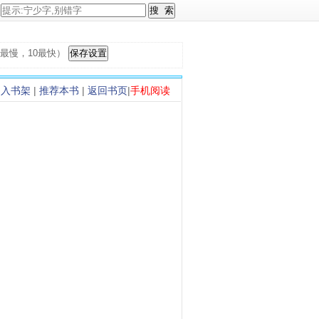
，1最慢，10最快）
加入书架
|
推荐本书
|
返回书页
|
手机阅读