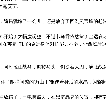
丝毫安宁。
简易犹豫了一会儿，还是放弃了回到灵宝峰的想
开始了大幅度调整，不过卡马乔依然留了金远在
且在英超打拼的金远身体对抗能力不弱，让西班牙
同时拉住战马，调转马头，倒提着大刀，满脸战
住了阻拦间隙的‘万由里’驱使着身后的水晶，闪耀
放箱子，手电筒照去，在黑暗靠墙的位置，却有