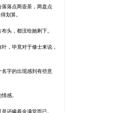
给落落点两壶茶，两盘点
来得划算。
片布头，都没给她剩下。
散叶，毕竟对于修士来说，
个名字的出现感到有些意
的情感。
只是还瞒着金满堂而已。