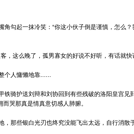
角勾起一抹冷笑：“你这小伙子倒是谨慎，怎么？
客，这么晚了，孤男寡女的好说不好听，有话就快
慵懒地靠......
铁骑护送刘辩和刘协回到有些残破的洛阳皇宫见
拥而哭那真是情真意切感人肺腑。
，那些银白光刃也终究没能飞出太远，自行消散