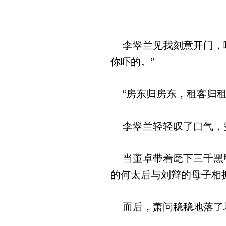
李翠兰见我刻意开门，嘴
你吓的。”
“房东归房东，租客归租
李翠兰轻轻叹了口气，整个人
当董卓带着麾下三千黑甲
的何太后与刘辩的母子相
而后，萧问稳稳地落了地