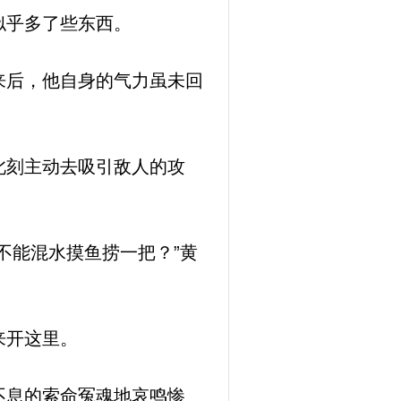
似乎多了些东西。
来后，他自身的气力虽未回
此刻主动去吸引敌人的攻
不能混水摸鱼捞一把？”黄
来开这里。
不息的索命冤魂地哀鸣惨