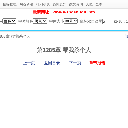
侦探推理
网游动漫
科幻小说
恐怖灵异
散文诗词
其他
全本
最新网址：www.wangshugu.info
色
字体颜色
字体大小
鼠标双击滚屏
(1-10
1285章 帮我杀个人
第1285章 帮我杀个人
上一页
返回目录
下一页
章节报错