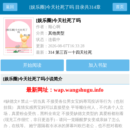
返回
[娱乐圈]今天社死了吗 目录共314章
首页
[娱乐圈]今天社死了吗
作者：顺心啊
分类：
其他类型
状态：连载中
更新：2026-08-07T16:33:28
最新：
314 第三百一十四天社死
开始阅读
加入书架
[娱乐圈]今天社死了吗小说简介
最新网址：wap.wangshugu.info
#缺德文# 禁止一切当真 不接受各位男女宝妈辱骂投诉等行为（也别
挂我） 真情实感男宝妈可以直接壁垒 平等嘴任何人，不代表个人立
场，真爱粉会受伤，黑料全肯定 不接受缺德文类型的 真爱粉都别看
(现充工作很忙，非日更选手) - 请问一觉睡醒梦女变成亲妹了怎么
办，在线等。 她宁愿隔着冷冰冰的屏幕叫欧巴老公，也不想对着欧