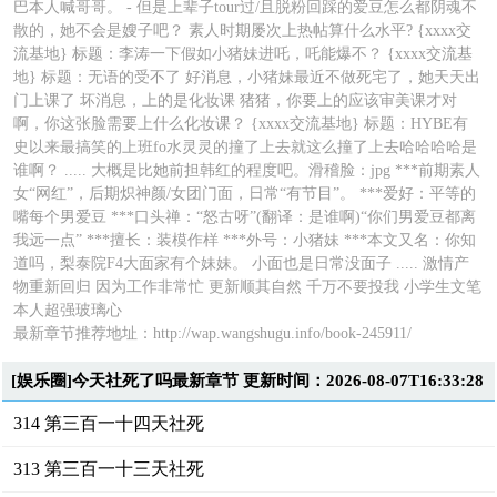
巴本人喊哥哥。 - 但是上辈子tour过/且脱粉回踩的爱豆怎么都阴魂不
散的，她不会是嫂子吧？ 素人时期屡次上热帖算什么水平? {xxxx交
流基地} 标题：李涛一下假如小猪妹进吒，吒能爆不？ {xxxx交流基
地} 标题：无语的受不了 好消息，小猪妹最近不做死宅了，她天天出
门上课了 坏消息，上的是化妆课 猪猪，你要上的应该审美课才对
啊，你这张脸需要上什么化妆课？ {xxxx交流基地} 标题：HYBE有
史以来最搞笑的上班fo水灵灵的撞了上去就这么撞了上去哈哈哈哈是
谁啊？ ..... 大概是比她前担韩红的程度吧。滑稽脸：jpg ***前期素人
女“网红”，后期炽神颜/女团门面，日常“有节目”。 ***爱好：平等的
嘴每个男爱豆 ***口头禅：“怒古呀”(翻译：是谁啊)“你们男爱豆都离
我远一点” ***擅长：装模作样 ***外号：小猪妹 ***本文又名：你知
道吗，梨泰院F4大面家有个妹妹。 小面也是日常没面子 ..... 激情产
物重新回归 因为工作非常忙 更新顺其自然 千万不要投我 小学生文笔
本人超强玻璃心
最新章节推荐地址：
http://wap.wangshugu.info/book-245911/
[娱乐圈]今天社死了吗最新章节 更新时间：2026-08-07T16:33:28
314 第三百一十四天社死
313 第三百一十三天社死