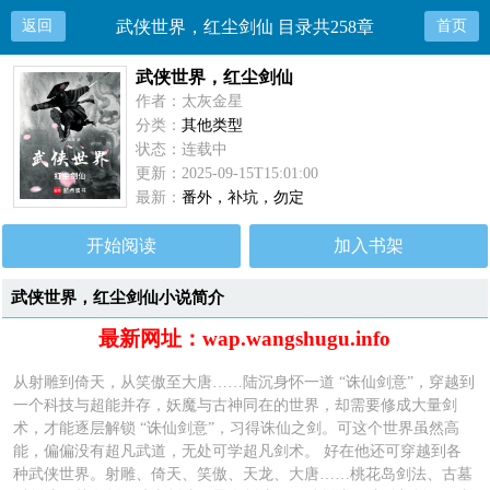
返回
武侠世界，红尘剑仙 目录共258章
首页
武侠世界，红尘剑仙
作者：太灰金星
分类：
其他类型
状态：连载中
更新：2025-09-15T15:01:00
最新：
番外，补坑，勿定
开始阅读
加入书架
武侠世界，红尘剑仙小说简介
最新网址：wap.wangshugu.info
从射雕到倚天，从笑傲至大唐……陆沉身怀一道 “诛仙剑意”，穿越到
一个科技与超能并存，妖魔与古神同在的世界，却需要修成大量剑
术，才能逐层解锁 “诛仙剑意”，习得诛仙之剑。可这个世界虽然高
能，偏偏没有超凡武道，无处可学超凡剑术。 好在他还可穿越到各
种武侠世界。射雕、倚天、笑傲、天龙、大唐……桃花岛剑法、古墓