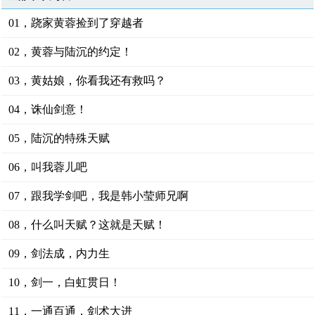
01，跷家黄蓉捡到了穿越者
02，黄蓉与陆沉的约定！
03，黄姑娘，你看我还有救吗？
04，诛仙剑意！
05，陆沉的特殊天赋
06，叫我蓉儿吧
07，跟我学剑吧，我是韩小莹师兄啊
08，什么叫天赋？这就是天赋！
09，剑法成，内力生
10，剑一，白虹贯日！
11，一通百通，剑术大进