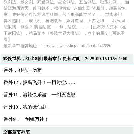
派剑法、越女剑、武当剑法、昆仑剑法、五岳剑法、独孤九剑……当
陆沉游历诸天，修习剑术，积攒解锁 “诛仙剑意”资粮时，却蓦然惊
觉，他好像还可以将诸界红颜，带回那高能世界？ ……世家豪门、
异术超能，巨舰飞机、枪炮战车，妖邪魔怪、上古之神……我只问：
能敌我一剑否？ 我名陆沉，一剑，陆沉。……【已有万均完本《在
下欧阳锋》，精品完本《美漫世界大魔头》，养书的朋友们可以看
看】
最新章节推荐地址：
http://wap.wangshugu.info/book-246539/
武侠世界，红尘剑仙最新章节 更新时间：2025-09-15T15:01:00
番外，补坑，勿定
番外12，拔岛飞升！一切时空……
番外11，游轮快乐游，一剑灭战舰
番外10，我的诛仙剑！
番外9，一剑镇万神！
全部章节列表