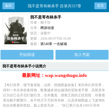
返回
我不是哥布林杀手 目录共557章
首页
我不是哥布林杀手
作者：柚子坊
分类：
网游动漫
状态：连载中
更新：2026-08-07T00:16:00
最新：
第540章 一击破城
开始阅读
加入书架
我不是哥布林杀手小说简介
最新网址：wap.wangshugu.info
【奇幻世界，慢节奏冒险，法师，怪物图鉴收集】来到奇幻异世界，
得到一本击杀收集怪物，数量越多就会越强的冒险者手册，高斯原本
以为自己会开启打败巨龙，击杀魔鬼，拯救王国的正统冒险，却看着
害虫般不断繁衍，杀不绝灭不尽的哥布林，以及怪物图鉴上飞速增长
的击杀数量和奖励，脸上愈发无奈...... “你已累计击杀1000只哥布