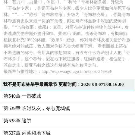
林！智力+1，力量+1，体质+1。” “称号「哥布林屠杀者」升级为
「哥布林专家」，你是哥布林的专家，很少人比你更懂如何杀死哥布
林。” “......” “称号「哥布林专家」升级为「哥布林克星」，你是哥布
林种族有史以来最严厉的宰治者，刻在哥布林血脉中深层的恐怖阴
影。” “当前效果：效果1：克星。对哥布林该种族生物的战斗中，攻
击造成的伤害额外提升50%。效果2：渴血。击杀哥布林，有概率随
机恢复补充10%的体能。”效果3：威慑。 你对哥布林及相关进阶种族
拥有绝对的威压，敌人面对你状态会大幅度下滑。 看着面板上还在
不断进阶的称号。高斯真的很想知道，有没有什么办法别让人把「哥
布林杀手」这个称号，冠在地下城征服者，红鳞葬送者，相位猎手，
苍白之主，提亚马特之殇这些赫赫有名的称号之前。
最新章节推荐地址：
http://wap.wangshugu.info/book-246958/
我不是哥布林杀手最新章节 更新时间：2026-08-07T00:16:00
第540章 一击破城
第539章 临时队友，夺心魔城镇
第538章 陷阱
第537章 内幕和地下城