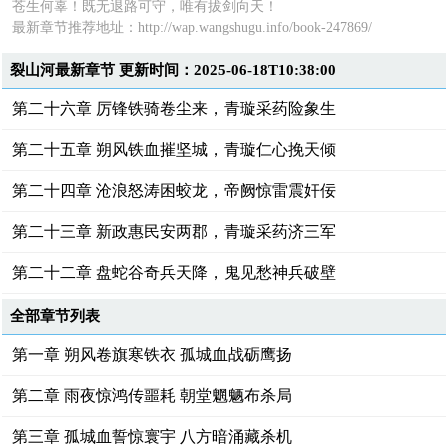
苍生何辜！既无退路可守，唯有拔剑向天！
最新章节推荐地址：
http://wap.wangshugu.info/book-247869/
裂山河最新章节 更新时间：2025-06-18T10:38:00
第二十六章 厉锋铁骑卷尘来，青璇采药险象生
第二十五章 朔风铁血摧坚城，青璇仁心挽天倾
第二十四章 沧浪怒涛困蛟龙，帝阙惊雷震奸佞
第二十三章 新政惠民安两郡，青璇采药济三军
第二十二章 盘蛇谷奇兵天降，鬼见愁神兵破壁
全部章节列表
第一章 朔风卷旗寒铁衣 孤城血战砺鹰扬
第二章 雨夜惊鸿传噩耗 朝堂魍魉布杀局
第三章 孤城血誓惊寰宇 八方暗涌藏杀机