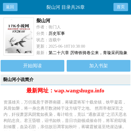
返回
裂山河 目录共26章
首页
裂山河
作者：衙门人
分类：
历史军事
状态：连载中
更新：2025-06-18T10:38:00
最新：
第二十六章 厉锋铁骑卷尘来，青璇采药险象
生
开始阅读
加入书架
裂山河小说简介
最新网址：wap.wangshugu.info
资溪雄关，万仞孤悬于莽莽南疆，蒋啸霆将军十载坐镇，铁甲凝霜，
风骨如磐，将一身忠勇尽数浇铸于这方镇守之地。 然而帝都深宫之
内，奸佞萧瑟风阴鸷如夜枭，毒计暗生，竟以 “通敌谋逆”之滔天恶名
构陷忠良。君王昏聩，诏书如铁，昔日功勋顿成催命符，将军府邸顷
刻倾覆，血染石阶，亲信故旧凋零如秋叶，蒋啸霆被逼至绝崖边缘。