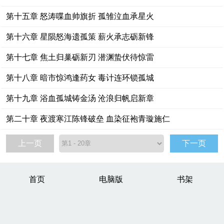
第十五章 怒涛喋血帅旗折 孤雏泣血承星火
第十六章 星陨怒海遗孤策 薪火承志砺新锋
第十七章 焦土归巢砺新刃 潜渊蛰伏待惊雷
第十八章 暗市惊鸿逢药女 毒计连环锁孤城
第十九章 浴血孤城铸金汤 沧浪归帆启新章
第二十章 夜渡寒江陈锋破垒 血染征袍青璇施仁
上一页
下一页
首页
电脑版
书架