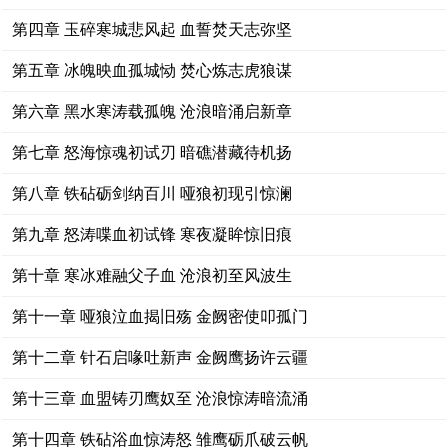
第四章 玉碎寒城悲风起 血誓焚天志弥坚
第五章 冰魄映血孤城恸 焚心炼志虎狼谋
第六章 黑水寒涛载孤魄 沧浪暗涌启新章
第七章 怒海惊魂初试刃 暗礁潜藏待机扬
第八章 铁砧砺剑纳百川 哑狼初现引惊澜
第九章 怒涛喋血初试锋 寒夜凝眸惊旧痕
第十章 寒冰难融父子血 沧浪初至风波生
第十一章 哑狼泣血揭旧殇 金阙密使叩孤门
第十二章 针石启喙吐新声 金阙鹰扬许云疆
第十三章 血盟铸刃鹰奴至 沧浪惊涛暗流涌
第十四章 铁砧浴血惊涛怒 雏鹰砺爪破云帆