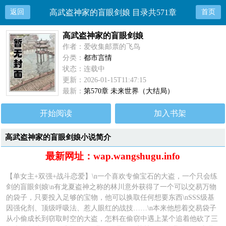
返回
高武盗神家的盲眼剑娘 目录共571章
首页
高武盗神家的盲眼剑娘
作者：爱收集邮票的飞鸟
分类：
都市言情
状态：连载中
更新：2026-01-15T11:47:15
最新：
第570章 未来世界（大结局）
开始阅读
加入书架
高武盗神家的盲眼剑娘小说简介
最新网址：wap.wangshugu.info
【单女主+双强+战斗恋爱】\n一个喜欢专偷宝石的大盗，一个只会练
剑的盲眼剑娘\n有龙夏盗神之称的林川意外获得了一个可以交易万物
的袋子，只要投入足够的宝物，他可以换取任何想要东西\nSSS级基
因强化剂、顶级呼吸法、惹人眼红的战技……\n本来他想着交易袋子
从小偷成长到窃取时空的大盗，怎料在偷窃中遇上某个追着他砍了三