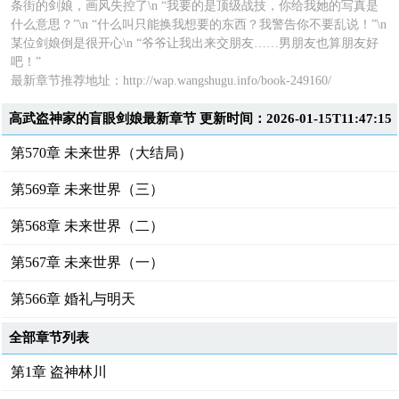
条街的剑娘，画风失控了\n “我要的是顶级战技，你给我她的写真是
什么意思？”\n “什么叫只能换我想要的东西？我警告你不要乱说！”\n
某位剑娘倒是很开心\n “爷爷让我出来交朋友……男朋友也算朋友好
吧！”
最新章节推荐地址：
http://wap.wangshugu.info/book-249160/
高武盗神家的盲眼剑娘最新章节 更新时间：2026-01-15T11:47:15
第570章 未来世界（大结局）
第569章 未来世界（三）
第568章 未来世界（二）
第567章 未来世界（一）
第566章 婚礼与明天
全部章节列表
第1章 盗神林川