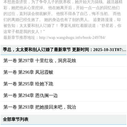
本想悬壶济世，为了争夺儿子的抚养权，她开始大力搞钱。越活越精
彩，她把他从心里挖掉。 他在她离开后，开始一点一点的回忆他们
的过往，直到误会彻底解开。 他恨不得杀了自己，悔不当初。 而他
们的离婚已经生效了。 她的身边也有了别的男人。 追妻路漫漫，却
被告知：太太要和别人订婚了！ 季宴礼猩红着眼说道：“舒星若，你
这辈子都是我的女人！”
最新章节推荐地址：
http://wap.wangshugu.info/book-249784/
季总，太太要和别人订婚了最新章节 更新时间：2025-10-31T07:1
第一卷 第297章 十里红妆，洞房花烛
第一卷 第296章 凤冠霞帔
第一卷 第295章 给她下跪
第一卷 第294章 恩仇搁一边
第一卷 第293章 把她接回来吧，我治
全部章节列表