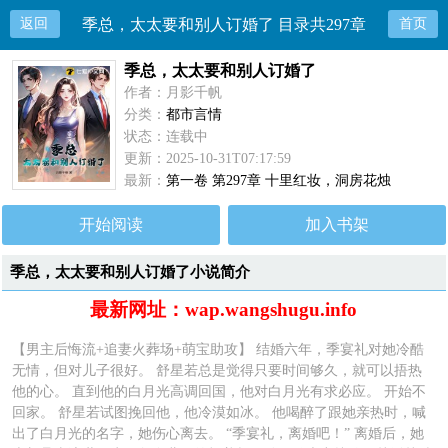
返回
季总，太太要和别人订婚了 目录共297章
首页
季总，太太要和别人订婚了
作者：月影千帆
分类：
都市言情
状态：连载中
更新：2025-10-31T07:17:59
最新：
第一卷 第297章 十里红妆，洞房花烛
开始阅读
加入书架
季总，太太要和别人订婚了小说简介
最新网址：wap.wangshugu.info
【男主后悔流+追妻火葬场+萌宝助攻】 结婚六年，季宴礼对她冷酷
无情，但对儿子很好。 舒星若总是觉得只要时间够久，就可以捂热
他的心。 直到他的白月光高调回国，他对白月光有求必应。 开始不
回家。 舒星若试图挽回他，他冷漠如冰。 他喝醉了跟她亲热时，喊
出了白月光的名字，她伤心离去。 “季宴礼，离婚吧！” 离婚后，她