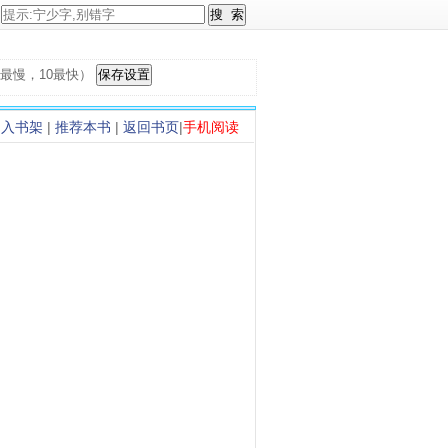
，1最慢，10最快）
加入书架
|
推荐本书
|
返回书页
|
手机阅读