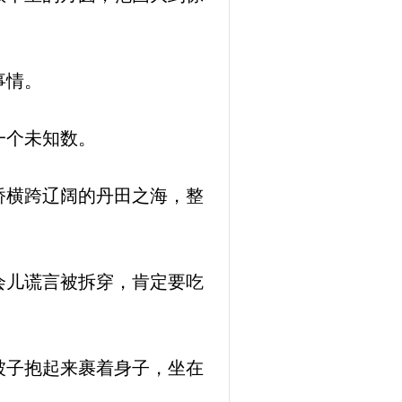
事情。
一个未知数。
桥横跨辽阔的丹田之海，整
会儿谎言被拆穿，肯定要吃
被子抱起来裹着身子，坐在