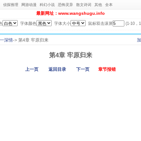
侦探推理
网游动漫
科幻小说
恐怖灵异
散文诗词
其他
全本
最新网址：www.wangshugu.info
色
字体颜色
字体大小
鼠标双击滚屏
(1-10
一深情
-> 第4章 牢原归来
第4章 牢原归来
上一页
返回目录
下一页
章节报错