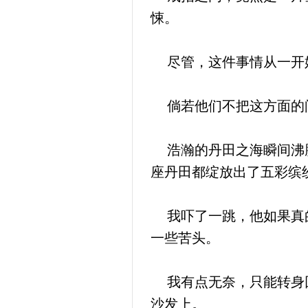
悚。
尽管，这件事情从一开始
倘若他们不把这方面的问
浩瀚的丹田之海瞬间沸腾
座丹田都绽放出了五彩缤
我吓了一跳，他如果真的
一些苦头。
我有点无奈，只能转身回
沙发上。