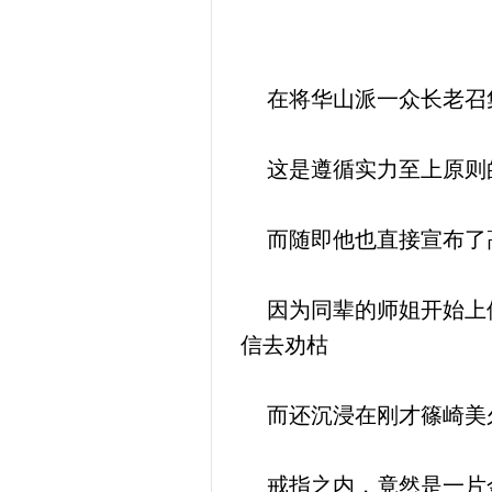
在将华山派一众长老召集
这是遵循实力至上原则
而随即他也直接宣布了高
因为同辈的师姐开始上位
信去劝枯
而还沉浸在刚才篠崎美久
戒指之内，竟然是一片金