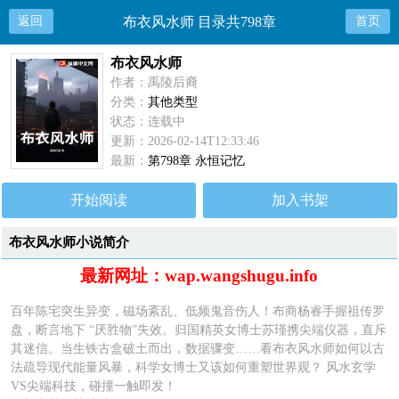
返回
布衣风水师 目录共798章
首页
布衣风水师
作者：禹陵后裔
分类：
其他类型
状态：连载中
更新：2026-02-14T12:33:46
最新：
第798章 永恒记忆
开始阅读
加入书架
布衣风水师小说简介
最新网址：wap.wangshugu.info
百年陈宅突生异变，磁场紊乱、低频鬼音伤人！布商杨睿手握祖传罗
盘，断言地下 “厌胜物”失效。归国精英女博士苏瑾携尖端仪器，直斥
其迷信。当生铁古盒破土而出，数据骤变……看布衣风水师如何以古
法疏导现代能量风暴，科学女博士又该如何重塑世界观？ 风水玄学
VS尖端科技，碰撞一触即发！