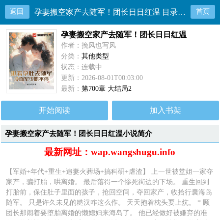
返回
孕妻搬空家产去随军！团长日日红温 目录共700章
首页
孕妻搬空家产去随军！团长日日红温
作者：挽风也写风
分类：
其他类型
状态：连载中
更新：2026-08-01T00:03:00
最新：
第700章 大结局2
开始阅读
加入书架
孕妻搬空家产去随军！团长日日红温小说简介
最新网址：wap.wangshugu.info
【军婚+年代+重生+追妻火葬场+搞科研+虐渣】 上一世被堂姐一家夺
家产，骗打胎，哄离婚。 最后落得一个惨死街边的下场。 重生回到
打胎前，保住肚子里面的孩子，抢回空间，夺回家产，收拾行囊海岛
随军。 只是许久未见的糙汉咋这么作。 天天抱着枕头要上炕。 * 顾
团长那闹着要堕胎离婚的懒媳妇来海岛了。 他已经做好被嫌弃的准