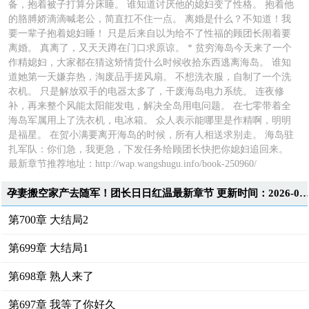
备，抱着被子打算分床睡。 谁知道讨厌他的媳妇变了性格。 抱着他
的胳膊娇滴滴喊老公，简直扛不住一点。 离婚是什么？不知道！我
要一辈子抱着媳妇睡！ 只是后来自以为给不了性福的顾团长闹着要
离婚。 真离了，又天天蹲在门口求原谅。 * 贫穷海岛今天来了一个
作精媳妇，大家都在猜这矫情货什么时候收拾东西逃离海岛。 谁知
道她第一天嫌弃热，淘废品手搓风扇。 不想洗衣服，自制了一个洗
衣机。 只是解放双手的电器太多了，干废海岛电力系统。 连夜修
补，再来整个风能太阳能发电，解决全岛用电问题。 在七零带着全
海岛军属用上了洗衣机，电冰箱。 众人表示能哪里是作精啊，明明
是福星。 在贺小满要离开海岛的时候，所有人相送求别走。 海岛驻
扎军队：你们急，我更急，下发任务给顾团长快把你媳妇追回来。
最新章节推荐地址：
http://wap.wangshugu.info/book-250960/
孕妻搬空家产去随军！团长日日红温最新章节 更新时间：2026-08-01T00:0
第700章 大结局2
第699章 大结局1
第698章 熟人来了
第697章 我等了你好久