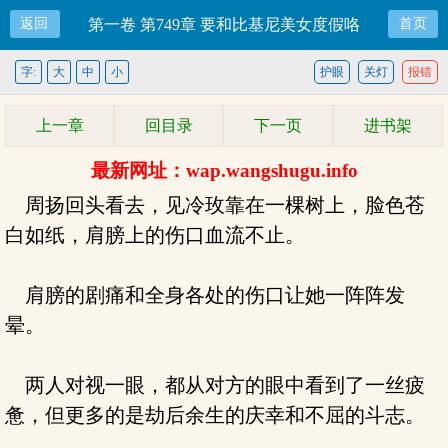
返回
第一卷 第749章 要和比基尼美女度假咯
首页
字:
大
中
小
护眼
关灯
报错
上一章
回目录
下一页
进书架
最新网址：wap.wangshugu.info
周扬回头看去，见冷玫靠在一棵树上，脸色苍
白如纸，肩膀上的伤口血流不止。
肩膀的剧痛和全身各处的伤口让她一阵阵发
晕。
两人对视一眼，都从对方的眼中看到了一丝疲
惫，但更多的是劫后余生的庆幸和不屈的斗志。