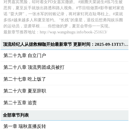
对男嘉宾黑脸，却对着女PD女嘉宾撒娇。 #姬圈天菜诞生#练习生被
恶剪，夏至反手就放出路透和路人视角。#节目组做票#影帝被对家造
谣 “耍大牌”，一张水军的转账记录，将对家钉死在耻辱柱上。#菜就
多练#越来越多人和夏至签约。 “长残”的童星，退役后想勇闯娱乐圈
的运动员，逆袭草根……你想做的梦，夏至会带你一一实现。
最新章节推荐地址：
http://wap.wangshugu.info/book-251613/
顶流经纪人从拯救糊咖开始最新章节 更新时间：2025-09-13T17:3
第二十九章 自立门户
第二十八章 顶流男团成员被打
第二十七章 吃上饭了
第二十六章 夏至辞职
第二十五章 追责
全部章节列表
第一章 瑞秋直播反转