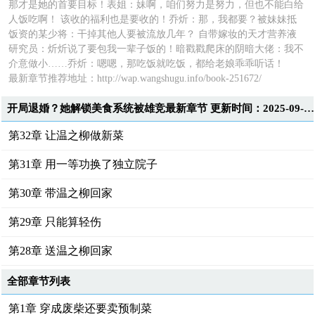
那才是她的首要目标！表姐：妹啊，咱们努力是努力，但也不能白给
人饭吃啊！ 该收的福利也是要收的！乔炘：那，我都要？被妹妹抵
饭资的某少将：干掉其他人要被流放几年？ 自带嫁妆的天才营养液
研究员：炘炘说了要包我一辈子饭的！暗戳戳爬床的阴暗大佬：我不
介意做小……乔炘：嗯嗯，那吃饭就吃饭，都给老娘乖乖听话！
最新章节推荐地址：
http://wap.wangshugu.info/book-251672/
开局退婚？她解锁美食系统被雄竞最新章节 更新时间：2025-09-07T20:02:10
第32章 让温之柳做新菜
第31章 用一等功换了独立院子
第30章 带温之柳回家
第29章 只能算轻伤
第28章 送温之柳回家
全部章节列表
第1章 穿成废柴还要卖预制菜