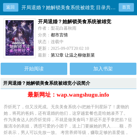
返回
开局退婚？她解锁美食系统被雄竞 目录共32章
首页
开局退婚？她解锁美食系统被雄竞
作者：梨花白暮秋雨
分类：
都市言情
状态：连载中
更新：2025-09-07T20:02:10
最新：
第32章 让温之柳做新菜
开始阅读
加入书架
开局退婚？她解锁美食系统被雄竞小说简介
最新网址：wap.wangshugu.info
乔炘死了，但又没死成。无良美食系统小i把她干到星际了！废物的
她，将死的爸妈，还有退婚的他们，这穿越套餐也是给她凑齐了。
作为美食达人的乔炘觉得，不就是做美食吗？那还不是手拿把掐？征
服清冷的表姐，诱惑可爱的小团子，送上门要嫁她的男人……额，乔
炘表示，男人可以先放一放。 考营养师等级，赚取足够的喜爱值，