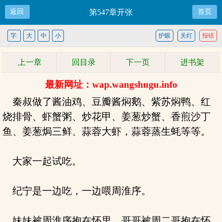
返回
第547章开张
首页
字:
大
中
小
护眼
关灯
报错
上一章
回目录
下一页
进书架
最新网址：wap.wangshugu.info
秦叔做了酱油鸡、豆瓣酱焖鹅、紫苏焖鸭、红
烧排骨、虾蟹粥、炒花甲、姜葱炒蟹、香煎沙丁
鱼、姜葱焗三鲜、蒜蓉大虾，蒜蓉蒸生蚝等等。
大家一起试吃。
纪宁是一边吃，一边喂周淮序。
妹妹被周淮序抱在怀里，哥哥被周二哥抱在怀