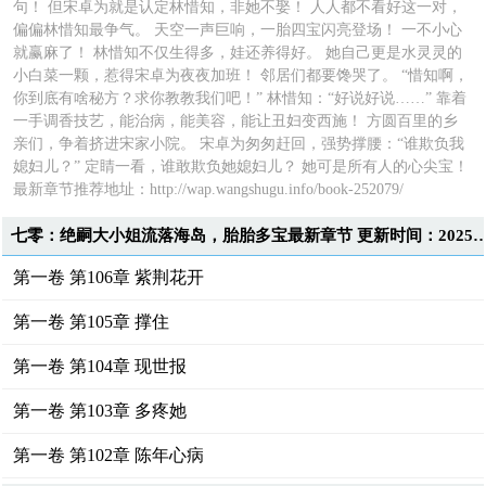
句！ 但宋卓为就是认定林惜知，非她不娶！ 人人都不看好这一对，
偏偏林惜知最争气。 天空一声巨响，一胎四宝闪亮登场！ 一不小心
就赢麻了！ 林惜知不仅生得多，娃还养得好。 她自己更是水灵灵的
小白菜一颗，惹得宋卓为夜夜加班！ 邻居们都要馋哭了。 “惜知啊，
你到底有啥秘方？求你教教我们吧！” 林惜知：“好说好说……” 靠着
一手调香技艺，能治病，能美容，能让丑妇变西施！ 方圆百里的乡
亲们，争着挤进宋家小院。 宋卓为匆匆赶回，强势撑腰：“谁欺负我
媳妇儿？” 定睛一看，谁敢欺负她媳妇儿？ 她可是所有人的心尖宝！
最新章节推荐地址：
http://wap.wangshugu.info/book-252079/
七零：绝嗣大小姐流落海岛，胎胎多宝最新章节 更新时间：2025-10-0
第一卷 第106章 紫荆花开
第一卷 第105章 撑住
第一卷 第104章 现世报
第一卷 第103章 多疼她
第一卷 第102章 陈年心病