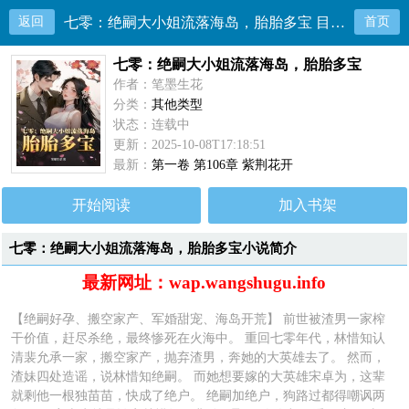
返回
七零：绝嗣大小姐流落海岛，胎胎多宝 目录共106章
首页
七零：绝嗣大小姐流落海岛，胎胎多宝
作者：笔墨生花
分类：
其他类型
状态：连载中
更新：2025-10-08T17:18:51
最新：
第一卷 第106章 紫荆花开
开始阅读
加入书架
七零：绝嗣大小姐流落海岛，胎胎多宝小说简介
最新网址：wap.wangshugu.info
【绝嗣好孕、搬空家产、军婚甜宠、海岛开荒】 前世被渣男一家榨
干价值，赶尽杀绝，最终惨死在火海中。 重回七零年代，林惜知认
清裴允承一家，搬空家产，抛弃渣男，奔她的大英雄去了。 然而，
渣妹四处造谣，说林惜知绝嗣。 而她想要嫁的大英雄宋卓为，这辈
就剩他一根独苗苗，快成了绝户。 绝嗣加绝户，狗路过都得嘲讽两