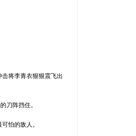
冲击将李青衣狠狠震飞出
转的刀阵挡住。
最可怕的敌人。