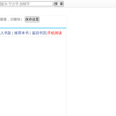
，1最慢，10最快）
加入书架
|
推荐本书
|
返回书页
|
手机阅读