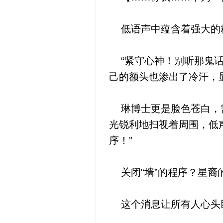
低语声中蕴含着强大的精
“紧守心神！别听那鬼话
己的额头也渗出了冷汗，
琳博士更是脸色苍白，需
光锐利地扫视着周围，低声
序！”
关闭“墙”的程序？星裔的
这个消息让所有人心头