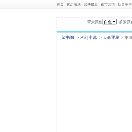
首页
玄幻魔法
武侠修真
都市言情
历史军事
背景颜色
前景颜
望书阁
->
科幻小说
->
天命逐星
-> 第