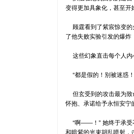
变得更加具象化，甚至开
顾霆看到了紫宸惊变的火
了他失败实验引发的爆炸
这些幻象直击每个人内
“都是假的！别被迷惑！
但玄受到的攻击最为致命
怀抱、承诺给予永恒安宁
“啊——！” 她终于承
和暗紫的光束胡乱喷射，