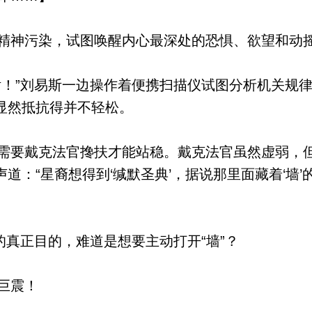
神污染，试图唤醒内心最深处的恐惧、欲望和动
！”刘易斯一边操作着便携扫描仪试图分析机关规
显然抵抗得并不轻松。
要戴克法官搀扶才能站稳。戴克法官虽然虚弱，
道：“星裔想得到‘缄默圣典’，据说那里面藏着‘墙
真正目的，难道是想要主动打开“墙”？
巨震！