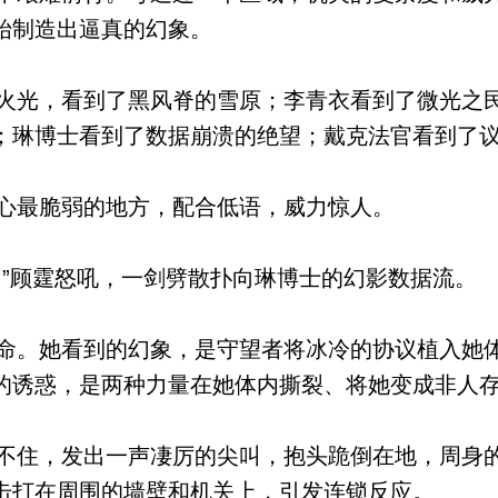
始制造出逼真的幻象。
光，看到了黑风脊的雪原；李青衣看到了微光之
；琳博士看到了数据崩溃的绝望；戴克法官看到了
心最脆弱的地方，配合低语，威力惊人。
”顾霆怒吼，一剑劈散扑向琳博士的幻影数据流。
。她看到的幻象，是守望者将冰冷的协议植入她体
的诱惑，是两种力量在她体内撕裂、将她变成非人
受不住，发出一声凄厉的尖叫，抱头跪倒在地，周身
击打在周围的墙壁和机关上，引发连锁反应。