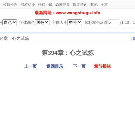
侦探推理
网游动漫
科幻小说
恐怖灵异
散文诗词
其他
全本
最新网址：www.wangshugu.info
色
字体颜色
字体大小
鼠标双击滚屏
(1-10
394章：心之试炼
第394章：心之试炼
上一页
返回目录
下一页
章节报错