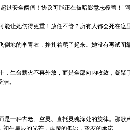
超过安全阈值！协议可能正在被暗影意志覆盖！”
能让她伤得更重！放任不管？所有人都会死在这
倒地的李青衣，挣扎着爬了起来。她没有再试图
，生命薪火不再外放，而是全部向内收敛，凝聚
圣洁。
是一种古老、空灵、直抵灵魂深处的旋律。那歌
，初生星辰的光芒，母亲的低语，挚友的承诺……