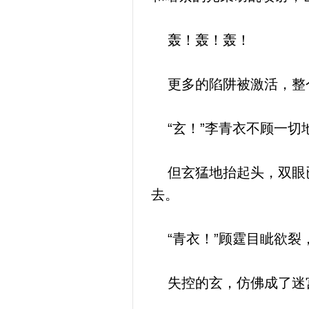
轰！轰！轰！
更多的陷阱被激活，整个
“玄！”李青衣不顾一切
但玄猛地抬起头，双眼已
去。
“青衣！”顾霆目眦欲裂
失控的玄，仿佛成了迷宫