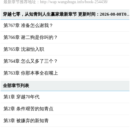
最新章节推荐地址：
http://wap.wangshugu.info/book-254438/
穿越七零，从知青到人生赢家最新章节 更新时间：2026-08-0
第767章 准备怎么谢我？
第766章 谢二狗是你叫的？
第765章 沈淑怡入职
第764章 怎么又多了三个？
第763章 你那本事全在嘴上
全部章节列表
第1章 穿越70年代
第2章 条件艰苦的知青点
第3章 被嫌弃的新知青