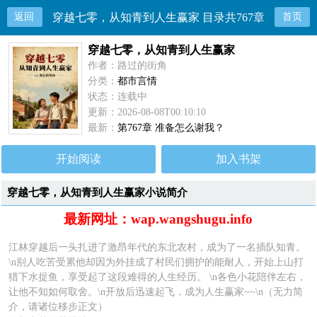
返回
穿越七零，从知青到人生赢家 目录共767章
首页
穿越七零，从知青到人生赢家
作者：路过的街角
分类：
都市言情
状态：连载中
更新：2026-08-08T00:10:10
最新：
第767章 准备怎么谢我？
开始阅读
加入书架
穿越七零，从知青到人生赢家小说简介
最新网址：wap.wangshugu.info
江林穿越后一头扎进了激昂年代的东北农村，成为了一名插队知青。
\n别人吃苦受累他却因为外挂成了村民们拥护的能耐人，开始上山打
猎下水捉鱼，享受起了这段难得的人生经历。 \n各色小花陪伴左右，
让他不知如何取舍。\n开放后迅速起飞，成为人生赢家~~\n（无力简
介，请诸位移步正文）