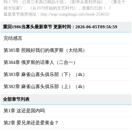
吗！”PS：已有三本高订精品小说，《影帝从签到开始》、《重生千
禧大玩家》、《从1979开始的文艺时代》，质量扛扛的！ ！
最新章节推荐地址：
http://wap.wangshugu.info/book-254655/
重回1986当寡头最新章节 更新时间：2026-06-05T09:56:59
完结感言
第385章 照顾好我们的俄罗斯（大结局）
第384章 俄罗斯的话事人（二合一）
第383章 麻雀山寡头俱乐部（下）（4k）
第382章 麻雀山寡头俱乐部（上）（4k）
全部章节列表
第1章 这还是国内吗
第2章 爱兄弟还是爱黄金？