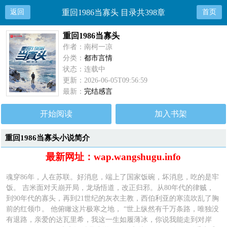
返回
重回1986当寡头 目录共398章
首页
重回1986当寡头
作者：南柯一凉
分类：
都市言情
状态：连载中
更新：2026-06-05T09:56:59
最新：
完结感言
开始阅读
加入书架
重回1986当寡头小说简介
最新网址：wap.wangshugu.info
魂穿86年，人在苏联。好消息，端上了国家饭碗，坏消息，吃的是牢
饭。 吉米面对天崩开局，龙场悟道，改正归邪。从80年代的律贼，
到90年代的寡头，再到21世纪的灰衣主教，西伯利亚的寒流吹乱了胸
前的红领巾。 他俯瞰这片极寒之地， “世上纵然有千万条路，唯独没
有退路，亲爱的达瓦里希，我这一生如履薄冰，你说我能走到对岸