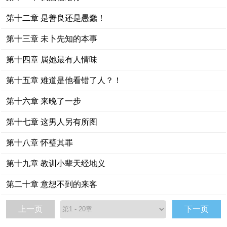
第十二章 是善良还是愚蠢！
第十三章 未卜先知的本事
第十四章 属她最有人情味
第十五章 难道是他看错了人？！
第十六章 来晚了一步
第十七章 这男人另有所图
第十八章 怀璧其罪
第十九章 教训小辈天经地义
第二十章 意想不到的来客
上一页
下一页