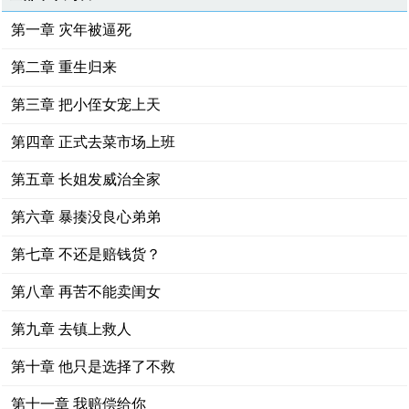
第一章 灾年被逼死
第二章 重生归来
第三章 把小侄女宠上天
第四章 正式去菜市场上班
第五章 长姐发威治全家
第六章 暴揍没良心弟弟
第七章 不还是赔钱货？
第八章 再苦不能卖闺女
第九章 去镇上救人
第十章 他只是选择了不救
第十一章 我赔偿给你