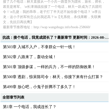
接了几个电话：林天直接从一个小兵一路晋升为团长，旅长，师长，
甚至是将军。 \n长津湖战役接了一个电话，林天一跃成为了兵团司
令！\n孔捷：我的乖乖，老子打了半天还不如你接个电话？ \n李云
龙：这小子的军衔怎么比我还高？\n【无系统，杀伐果断，失联爽
文，先抗日再抗鹰】
最新章节推荐地址：
http://wap.wangshugu.info/book-258660/
抗战：接个电话，我竟成团长了？最新章节 更新时间：2026-08-06T12:01:25
第503章 入城不入户，不拿群众一针一线！
第502章 八路来了，轰动全城！
第501章 顶级参谋，一样的兵力，不一样的防御效果！
第500章 透剧，惊呆陈司令：林天，你接下来有什么打算？
第499章 放心吧，小鬼子折腾不了多久了！
全部章节列表
第1章 一个电话，我成连长了？