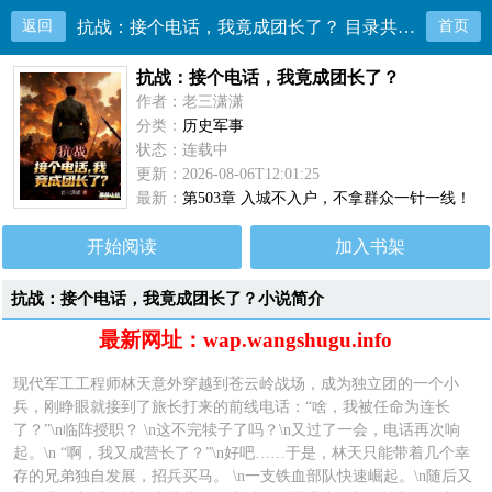
返回
抗战：接个电话，我竟成团长了？ 目录共502章
首页
抗战：接个电话，我竟成团长了？
作者：老三潇潇
分类：
历史军事
状态：连载中
更新：2026-08-06T12:01:25
最新：
第503章 入城不入户，不拿群众一针一线！
开始阅读
加入书架
抗战：接个电话，我竟成团长了？小说简介
最新网址：wap.wangshugu.info
现代军工工程师林天意外穿越到苍云岭战场，成为独立团的一个小
兵，刚睁眼就接到了旅长打来的前线电话：“啥，我被任命为连长
了？”\n临阵授职？ \n这不完犊子了吗？\n又过了一会，电话再次响
起。\n “啊，我又成营长了？”\n好吧……于是，林天只能带着几个幸
存的兄弟独自发展，招兵买马。 \n一支铁血部队快速崛起。\n随后又