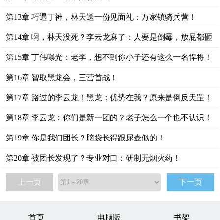
第13章 巧遇丁神，林天送一份见面礼：万家镇骑兵营！
第14章 啊，林天没死？李云龙麻了：人要是倒霉，放屁都砸
脚后跟
第15章 丁伟曝光：老李，想不到你小子还有这么一名悍将！
第16章 智取黑龙会，三营首战！
第17章 路过的李云龙！黑龙：优势在我？原来是倒反天罡！
第18章 李云龙：你们是新一团的？老子怎么一个也不认识！
第19章 你是我们团长？脑袋长得跟尿壶似的！
第20章 被团长发现了？专业对口：研制无烟火药！
上一页
下一页
首页
电脑版
书架