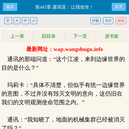
返回
第445章 露琪亚：让我坐坐！
首页
字:
大
中
小
护眼
关灯
报错
上一章
回目录
下一页
进书架
最新网址：wap.wangshugu.info
通讯的那端问道：“这个江凌，来到边缘世界的
目的是什么？”
玛莉卡：“具体不清楚，但似乎有统一边缘世界
的意图，不过并没有毁灭文明的意向，这仍旧在
我们的文明观测使命范围之内。”
通讯：“我知晓了，地面的机械集群已经被消灭
了吗？”