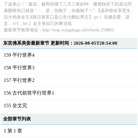
了这条心！” 最后，被和尚撞了三天三夜的钟，腰都快折了的孟沅闭
着眼睛张口就道:“……是，你能干，你最能干！” 【温和惜命享受生
活大色批女主X糙汉将军口是心非大醋缸男主】 ps 1. 先婚后爱，甜
文，1v1，he 2. 女主有自己的事业线
最新章节推荐地址：
http://wap.wangshugu.info/book-259865/
东宫佛系美妾最新章节 更新时间：2026-08-05T20:54:00
159 平行世界4
158 平行世界3
157 平行世界2
156 古代前世平行世界1
155 全文完
全部章节列表
1 第 1 章