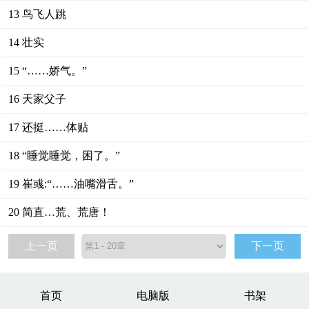
13 鸟飞人跳
14 壮实
15 “……娇气。”
16 天家父子
17 还挺……体贴
18 “睡觉睡觉，困了。”
19 崔彧:“……油嘴滑舌。”
20 简直…荒、荒唐！
上一页
下一页
首页
电脑版
书架