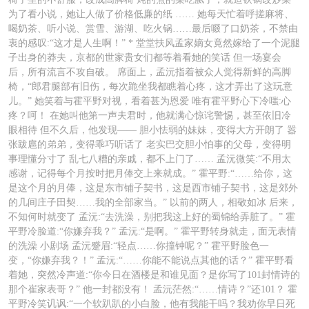
为了看小说，她让人做了价格低廉的纸 …… 她每天忙着呼搓麻将、
喝奶茶、听小说、赏雪、游湖、吃火锅……最后啜了口奶茶，不禁由
衷的感叹:“这才是人生啊！” * 堂堂扶风孟家嫡女竟然嫁给了一个泥腿
子出身的莽夫，京都的世家贵女们都等着看她的笑话 但一场宴会
后，所有流言不攻自破。 席面上，孟沅指着被众人觉得新鲜的高脚
椅，“郎君腿部有旧伤，每次跪坐我都瞧着心疼，这才弄出了这玩意
儿。” 她笑着与霍平野对视，看着甚为恩爱 唯有霍平野心下冷嗤:心
疼？呵！ 在她叫他第一声夫君时，他就满心惊诧警惕，甚至依旧冷
眼相待 但不久后，他发现—— 胆小怯弱的妹妹，变得大方开朗了 嚣
张跋扈的弟弟，变得乖巧听话了 老实巴交胆小怕事的父母，变得明
事理懂分寸了 乱七八糟的亲戚，都不上门了…… 孟沅微笑:“不用太
感谢，记得每个月按时把月俸交上来就成。” 霍平野:“……给你，这
是这个月的月俸，这是东市铺子契书，这是西市铺子契书，这是郊外
的几间庄子田契……我的全部家当。” 以前的两人，相敬如冰 后来，
不知何时就变了 孟沅:“去洗澡，别把我这上好的蜀锦给弄脏了。” 霍
平野冷脸道:“你嫌弃我？” 孟沅:“是啊。” 霍平野转身就走，面无表情
的洗澡 小剧场 孟沅蹙眉:“轻点……你撞钟呢？” 霍平野脸色一
变，“你嫌弃我？！” 孟沅:“……你能不能说点其他的话？” 霍平野看
着她，突然冷声道:“你今日在酒楼是和谁见面？是你写了101封情诗的
那个崔家表哥？” 他一封都没有！ 孟沅茫然:“……情诗？”还101？ 霍
平野冷笑讥讽:“一个软趴趴的小白脸，他有我能干吗？我劝你早日死