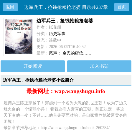
返回
边军兵王，抢钱抢粮抢老婆 目录共237章
首页
边军兵王，抢钱抢粮抢老婆
作者：纸花船
分类：
历史军事
状态：连载中
更新：2026-06-09T16:40:52
最新：
尾声： 余氏的密信……
开始阅读
加入书架
边军兵王，抢钱抢粮抢老婆小说简介
最新网址：wap.wangshugu.info
雇佣兵王陈正穿越了！穿越到一个名为大乾的乱世王朝！成为了边关
烽火台的一个懦弱小兵！ 看着这病入膏肓的王朝。陈正决定，将这
天下变他一变！不过……他首先要面对的，是自家童养媳被逼卖身的
困境！
最新章节推荐地址：
http://wap.wangshugu.info/book-260284/