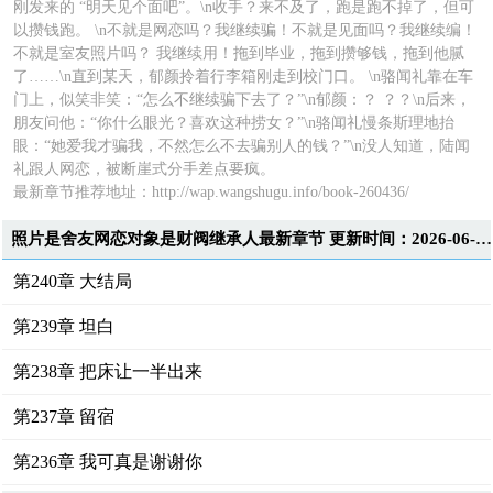
刚发来的 “明天见个面吧”。\n收手？来不及了，跑是跑不掉了，但可
以攒钱跑。 \n不就是网恋吗？我继续骗！不就是见面吗？我继续编！
不就是室友照片吗？ 我继续用！拖到毕业，拖到攒够钱，拖到他腻
了……\n直到某天，郁颜拎着行李箱刚走到校门口。 \n骆闻礼靠在车
门上，似笑非笑：“怎么不继续骗下去了？”\n郁颜：？ ？？\n后来，
朋友问他：“你什么眼光？喜欢这种捞女？”\n骆闻礼慢条斯理地抬
眼：“她爱我才骗我，不然怎么不去骗别人的钱？”\n没人知道，陆闻
礼跟人网恋，被断崖式分手差点要疯。
最新章节推荐地址：
http://wap.wangshugu.info/book-260436/
照片是舍友网恋对象是财阀继承人最新章节 更新时间：2026-06-18T20:13:28
第240章 大结局
第239章 坦白
第238章 把床让一半出来
第237章 留宿
第236章 我可真是谢谢你