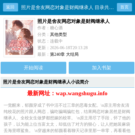
返回
照片是舍友网恋对象是财阀继承人 目录共246章
首页
照片是舍友网恋对象是财阀继承人
作者：糖心酒
分类：
其他类型
状态：连载中
更新：2026-06-18T20:13:28
最新：
第240章 大结局
开始阅读
加入书架
照片是舍友网恋对象是财阀继承人小说简介
最新网址：wap.wangshugu.info
一觉醒来，郁颜穿成了书中活不过三章的恶毒女配。\n原主用舍友清
纯校花的照片跟人网恋，骗吃骗喝骗红包，结果网恋对象居然是财阀
继承人、全校女生做梦都想嫁的校草。 \n原主用尽了手段，怀了他的
孩子，以为能上位当富太太，却低估了对方的狠心，让人把她装麻袋
丢海里喂鲨鱼。 \n穿越来的郁颜看着聊天记录里那一串零，再看看他