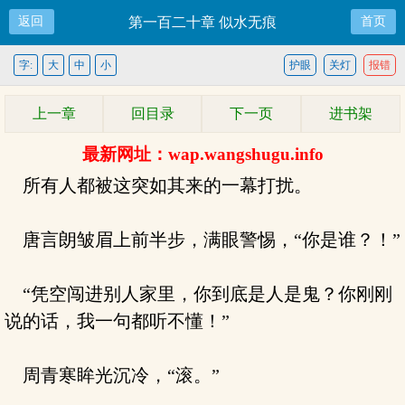
返回
第一百二十章 似水无痕
首页
字:
大
中
小
护眼
关灯
报错
上一章
回目录
下一页
进书架
最新网址：wap.wangshugu.info
所有人都被这突如其来的一幕打扰。
唐言朗皱眉上前半步，满眼警惕，“你是谁？！”
“凭空闯进别人家里，你到底是人是鬼？你刚刚
说的话，我一句都听不懂！”
周青寒眸光沉冷，“滚。”