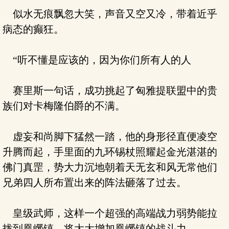
似水无痕飘忽大笑，声音又空又冷，带着近乎
病态的癫狂。
“听不懂是应该的，因为你们所有人的人
赛里斯一句话，成功挑起了匈雅提联盟中的贵
族们对卡梅隆伯爵的不满。
虚妄和尚脚下猛然一踏，他的身形径直便凌空
升腾而起，手里面的九环锡杖照耀起金光湛湛的
佛门真罡，势大力沉地朝着天无玄和风无常他们
兄弟四人所布置出来的阵法砸落了过去。
皇级武师，这样一个超强的高端战力弱势能拉
拢到凰峫镇，将大大增加凰峫镇的战斗力。