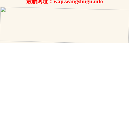
最新网址：wap.wangshugu.info
.
上一章
回目录
下一页
存书签
首页
电脑版
书架