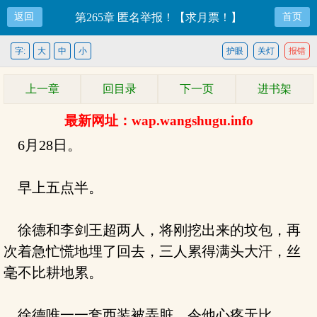
返回
第265章 匿名举报！【求月票！】
首页
字:
大
中
小
护眼
关灯
报错
上一章
回目录
下一页
进书架
最新网址：wap.wangshugu.info
6月28日。
早上五点半。
徐德和李剑王超两人，将刚挖出来的坟包，再
次着急忙慌地埋了回去，三人累得满头大汗，丝
毫不比耕地累。
徐德唯一一套西装被弄脏，令他心疼无比。