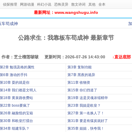
侦探推理
网游动漫
科幻小说
恐怖灵异
散文诗词
其他
全本
最新网址：www.wangshugu.info
板车苟成神
公路求生：我靠板车苟成神 最新章节
作者：芝士榴莲啵啵 更新时间：2026-07-26 14:43:00
↓直达底部
第2章 勉强及格的属性
第3章 复制功能
第6章 激动的手抖
第7章 黑夜的诡异
第10章 耍的就是你
第11章 收物资
第14章 我们都是文明人
第15章 你们挡道了
第18章 黄泉路收费站
第19章 这是灵魂浓缩精华
第22章 boss要疯了
第23章 我姐是欧皇？
第26章 融脸怪的宝箱
第27章 第一名换人了！
第30章 和欧皇打擂台
第31章 要是有煤炭就好了
第34章 组建车队？
第35章 姐姐，快夸我！