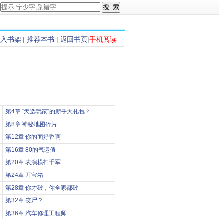
加入书架
|
推荐本书
|
返回书页
|
手机阅读
第4章 “天选玩家”的新手大礼包？
第8章 神秘地图碎片
第12章 你的面好香啊
第16章 80的气运值
第20章 表演横扫千军
第24章 开宝箱
第28章 你才破，你全家都破
第32章 丧尸？
第36章 汽车修理工程师