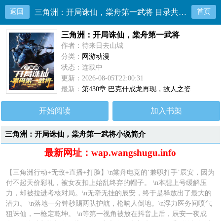
返回
三角洲：开局诛仙，棠舟第一武将 目录共430章
首页
三角洲：开局诛仙，棠舟第一武将
作者：待来日去山城
分类：
网游动漫
状态：连载中
更新：2026-08-05T22:00:31
最新：
第430章 巴克什成龙再现，故人之姿
开始阅读
加入书架
三角洲：开局诛仙，棠舟第一武将小说简介
最新网址：wap.wangshugu.info
【三角洲行动+无敌+直播+打脸】\n棠舟电竞的‘兼职打手’辰安，因为
付不起天价彩礼，被女友扣上始乱终弃的帽子。 \n本想上号缓解压
力，却被拉进考核对局。\n无牵无挂的辰安，终于是释放出了最大的
潜力。 \n落地一分钟秒踢两队护航，枪响人倒地。\n浮力医务间喷气
狙诛仙，一枪定乾坤。 \n等第一视角被放在抖音上后，辰安一夜成