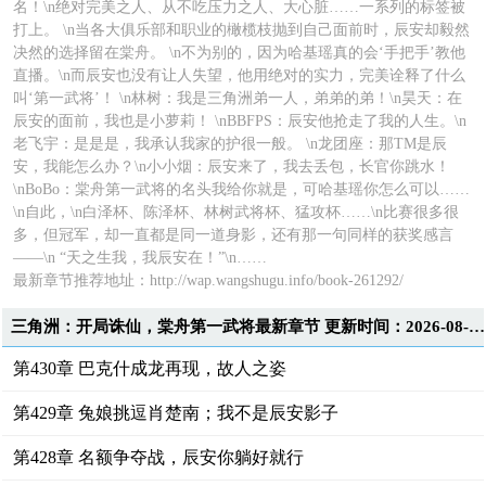
名！\n绝对完美之人、从不吃压力之人、大心脏……一系列的标签被
打上。 \n当各大俱乐部和职业的橄榄枝抛到自己面前时，辰安却毅然
决然的选择留在棠舟。 \n不为别的，因为哈基瑶真的会‘手把手’教他
直播。\n而辰安也没有让人失望，他用绝对的实力，完美诠释了什么
叫‘第一武将’！ \n林树：我是三角洲弟一人，弟弟的弟！\n昊天：在
辰安的面前，我也是小萝莉！ \nBBFPS：辰安他抢走了我的人生。\n
老飞宇：是是是，我承认我家的护很一般。 \n龙团座：那TM是辰
安，我能怎么办？\n小小烟：辰安来了，我去丢包，长官你跳水！
\nBoBo：棠舟第一武将的名头我给你就是，可哈基瑶你怎么可以……
\n自此，\n白泽杯、陈泽杯、林树武将杯、猛攻杯……\n比赛很多很
多，但冠军，却一直都是同一道身影，还有那一句同样的获奖感言
——\n “天之生我，我辰安在！”\n……
最新章节推荐地址：
http://wap.wangshugu.info/book-261292/
三角洲：开局诛仙，棠舟第一武将最新章节 更新时间：2026-08-05T22:00:31
第430章 巴克什成龙再现，故人之姿
第429章 兔娘挑逗肖楚南；我不是辰安影子
第428章 名额争夺战，辰安你躺好就行