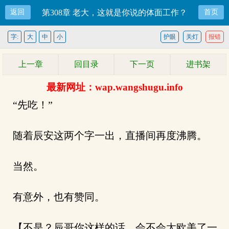
返回
第308章 老大，这就是你说的体面工作？
首页
字:
大
中
小
护眼
关灯
报错
上一章
回目录
下一页
进书架
最新网址：wap.wangshugu.info
“先吃！”
随着辰安这两个字一出，直播间再度沸腾。
当然。
有意外，也有赞同。
【不是？辰哥你这样的话，会不会太欧美了一