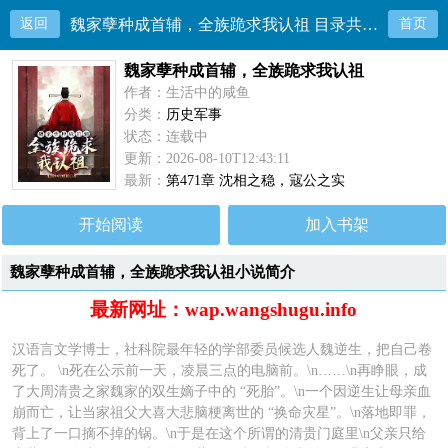
返回
魏家孽种成首辅，全族跪求我认祖 目录共471章
首页
魏家孽种成首辅，全族跪求我认祖
作者：生活中的咸鱼
分类：
历史军事
状态：连载中
更新：2026-08-10T12:43:11
最新：
第471章 沈相之稳，寇公之实
开始阅读
加入书架
魏家孽种成首辅，全族跪求我认祖小说简介
最新网址：wap.wangshugu.info
汉语言文学博士，社科院最年轻的学部委员候选人魏逆生，把自己卷
死了。 \n死在公示前一天，凌晨三点的电脑前。\n……\n再睁眼，成
了大周清贵之家魏家的双生嫡子中的 “死胎”。\n一个因逆生让母亲血
崩而亡，让当家祖父大喜大悲脑梗离世的 “换命灾星”。\n落地即罪，
背上了一口摘不掉的锅。\n于是在这个所谓的清贵门庭里\n父亲只给