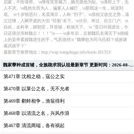
启蒙，不给请师。 \n继母笑里藏刀，嫡兄视他为耻。\n满府上下，无
人不厌。\n既然生而为人，偏要人人喊打，\n那我这一生，就逆到
底。 \n十岁斩恶仆，名震满京，人称 “烈子”。\n借祖父故交之势，逼
父过继，入嗣早逝的大伯 “经魁”名下。\n分宗、单过、自立门户。\n
自此，走科举，踏朝堂，拜首辅，权倾天下。 \n “昔日叫我逆生，今
日还请尔等称魏公！！！”\n——\n多年后，京都魏氏名满天下\n病榻
上的皇帝紧握魏逆生的手，气若游丝\n “魏卿欲为司马氏耶？或效诸
葛武侯乎？”
最新章节推荐地址：
http://wap.wangshugu.info/book-261353/
魏家孽种成首辅，全族跪求我认祖最新章节 更新时间：2026-08-10T12:43:11
第471章 沈相之稳，寇公之实
第470章 以莱公之名，无不允者
第469章 鹬蚌相争，渔翁得利
第468章 以清流之名，兴风作浪
第467章 清流两端，各有祸起