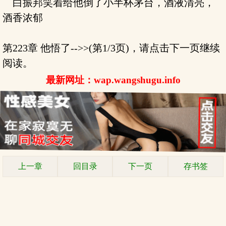
白振邦笑着给他倒了小半杯茅台，酒液清亮，
酒香浓郁
第223章 他悟了-->>(第1/3页)，请点击下一页继续
阅读。
最新网址：wap.wangshugu.info
上一章
回目录
下一页
存书签