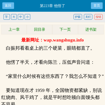
返回
第223章 他悟了
首页
字:
大
中
小
护眼
关灯
报错
上一章
回目录
下一页
进书架
最新网址：wap.wangshugu.info
白振邦看着桌上的三个硬菜，眼睛都直了。
他愣了半天，才看向陈兰，压低声音问道：
“家里什么时候有这些东西了？我怎么不知道？”
要知道现在才 1959 年，全国物资都紧缺，别说
红烧肉、风干鸡了，就是平时想吃顿白面馒头都
不容易。