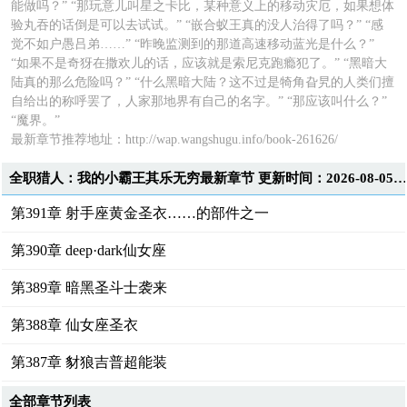
能做吗？” “那玩意儿叫星之卡比，某种意义上的移动灾厄，如果想体
验丸吞的话倒是可以去试试。” “嵌合蚁王真的没人治得了吗？” “感
觉不如户愚吕弟……” “昨晚监测到的那道高速移动蓝光是什么？”
“如果不是奇犽在撒欢儿的话，应该就是索尼克跑瘾犯了。” “黑暗大
陆真的那么危险吗？” “什么黑暗大陆？这不过是犄角旮旯的人类们擅
自给出的称呼罢了，人家那地界有自己的名字。” “那应该叫什么？”
“魔界。”
最新章节推荐地址：
http://wap.wangshugu.info/book-261626/
全职猎人：我的小霸王其乐无穷最新章节 更新时间：2026-08-05T12:00:0
第391章 射手座黄金圣衣……的部件之一
第390章 deep·dark仙女座
第389章 暗黑圣斗士袭来
第388章 仙女座圣衣
第387章 豺狼吉普超能装
全部章节列表