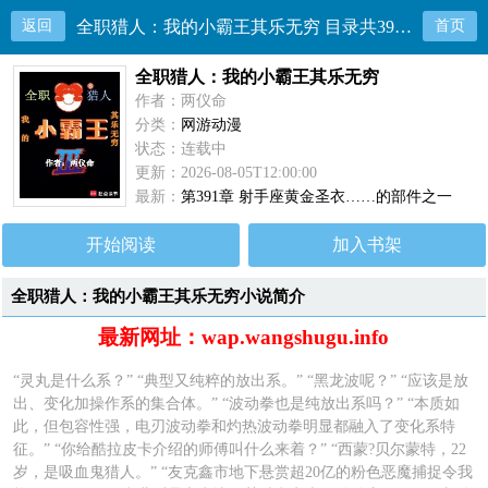
返回
全职猎人：我的小霸王其乐无穷 目录共392章
首页
全职猎人：我的小霸王其乐无穷
作者：两仪命
分类：
网游动漫
状态：连载中
更新：2026-08-05T12:00:00
最新：
第391章 射手座黄金圣衣……的部件之一
开始阅读
加入书架
全职猎人：我的小霸王其乐无穷小说简介
最新网址：wap.wangshugu.info
“灵丸是什么系？” “典型又纯粹的放出系。” “黑龙波呢？” “应该是放
出、变化加操作系的集合体。” “波动拳也是纯放出系吗？” “本质如
此，但包容性强，电刃波动拳和灼热波动拳明显都融入了变化系特
征。” “你给酷拉皮卡介绍的师傅叫什么来着？” “西蒙?贝尔蒙特，22
岁，是吸血鬼猎人。” “友克鑫市地下悬赏超20亿的粉色恶魔捕捉令我