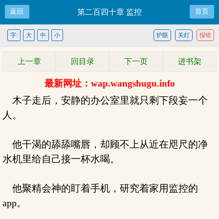
返回
第二百四十章 监控
首页
字:
大
中
小
护眼
关灯
报错
上一章
回目录
下一页
进书架
最新网址：wap.wangshugu.info
木子走后，安静的办公室里就只剩下段妄一个
人。
他干渴的舔舔嘴唇，却顾不上从近在咫尺的净
水机里给自己接一杯水喝。
他聚精会神的盯着手机，研究着家用监控的
app。