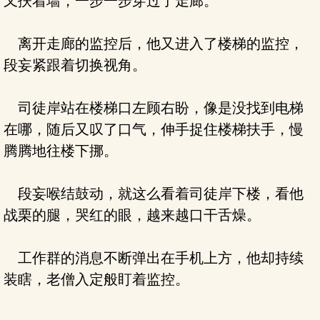
又扶着墙，一步一步穿过了走廊。
离开走廊的监控后，他又进入了楼梯的监控，
段妄紧跟着切换视角。
司徒岸站在楼梯口左顾右盼，像是没找到电梯
在哪，随后又叹了口气，伸手捉住楼梯扶手，慢
腾腾地往楼下挪。
段妄喉结鼓动，就这么看着司徒岸下楼，看他
战栗的腿，哭红的眼，越来越口干舌燥。
工作群的消息不断弹出在手机上方，他却持续
装瞎，老僧入定般盯着监控。