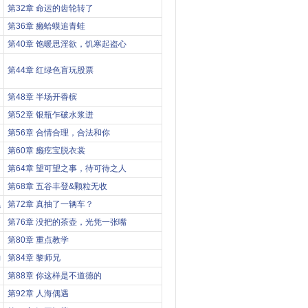
第32章 命运的齿轮转了
第36章 癞蛤蟆追青蛙
第40章 饱暖思淫欲，饥寒起盗心
第44章 红绿色盲玩股票
第48章 半场开香槟
第52章 银瓶乍破水浆迸
第56章 合情合理，合法和你
第60章 癞疙宝脱衣裳
第64章 望可望之事，待可待之人
第68章 五谷丰登&颗粒无收
迟
第72章 真抽了一辆车？
第76章 没把的茶壶，光凭一张嘴
第80章 重点教学
力
第84章 黎师兄
第88章 你这样是不道德的
第92章 人海偶遇