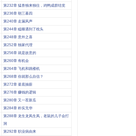
第232章 猛兽独来独往，鸡鸭成群结党
第236章 朝三暮四
第240章 走漏风声
第244章 瞌睡遇到了枕头
第248章 意外之喜
第252章 独家代理
第256章 就是故意的
第260章 有机会
第264章 飞机和跳楼机
第268章 你就那么自信？
第272章 釜底抽薪
第276章 赚钱的逻辑
第280章 又一茬新瓜
第284章 朴实无华
第288章 龙生龙凤生凤，老鼠的儿子会打
洞
第292章 职业病由来