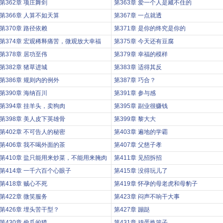
第362章 项庄舞剑
第363章 爱一个人是藏不住的
第366章 人算不如天算
第367章 一点就透
第370章 路径依赖
第371章 是你的终究是你的
第374章 宏观稀释痛苦，微观放大幸福
第375章 今天还有豆腐
第378章 居功至伟
第379章 幸福的模样
第382章 猪草进城
第383章 适得其反
第386章 规则内的例外
第387章 巧合？
第390章 海纳百川
第391章 参与感
第394章 挂羊头，卖狗肉
第395章 副业很赚钱
第398章 美人皮下英雄骨
第399章 黎大大
第402章 不可告人的秘密
第403章 遍地的学霸
第406章 我不喝外面的茶
第407章 父慈子孝
第410章 盐只能用来炒菜，不能用来腌肉
第411章 见招拆招
第414章 一千六百个心眼子
第415章 没得玩儿了
第418章 贼心不死
第419章 怀孕的母老虎和母豹子
第422章 微笑服务
第423章 闷声不响干大事
第426章 埋头苦干型？
第427章 蹦跶
第430章 偷瓜的猹
第431章 鸡蛋换篮子