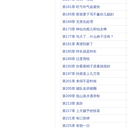
第161章 吃亏补气血最快
第165章 那老婆子骂不赢你儿媳妇
第169章 无害化处理
第173章 神仙光棍儿和仙女棒
第177章 鸟大了，什么林子没有？
第181章 离谱到家了
第185章 特长就是特长
第189章 过度用纸
第193章 你看着精子质量就很好
第197章 扶摇直上九万里
第201章 来得不是时候
第205章 猪队友拱猪圈
第209章 低山臭水遇井蛙
第213章 差距
第217章 上天赐予的惊喜
第221章 有口皆碑
第225章 有朝一日