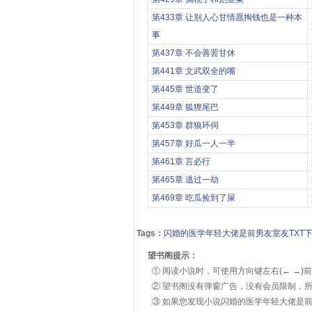
第433章 让别人心甘情愿掏钱也是一种本
事
第437章 不会善罢甘休
第441章 文武双全的嘴
第445章 世道变了
第449章 狐狸尾巴
第453章 群狼环伺
第457章 好瓜一人一半
第461章 言必行
第465章 逃过一劫
第469章 吃瓜捡到了屎
Tags：
闪婚的医学年轻大佬是前男友室友TXT
望书阁提示：
① 阅读小说时，可使用方向键左右(← →)
② 望书阁没有弹窗广告，没有会员限制，所
③ 如果您发现小说闪婚的医学年轻大佬是