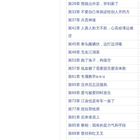
第29章 熊猫点外卖，笋到家了
第33章 不要自己有病还给别人开药方
第37章 兵贵神速
第41章 人善人欺天不欺，心高命薄运难
济
第45章 拳头蘸碘伏，边打边消毒
第49章 无名江湖菜
第53章 跑了兔子，狗落空
第57章 低血糖了需要甜言蜜语来救
第61章 专属教学a-e-u
第65章 且停且忘且随风
第69章 爱与被爱同时发生
第73章 江渝也是有车一族了
第77章 想自荐枕席
第81章 后来者居上
第85章 黎朝：我有的是力气和手段
第89章 蕾丝和红叉叉