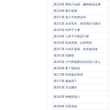
第229章 青蛙只会跳，癞蛤蟆还会爬
第233章 脑子超纲
第237章 兔子不吃窝边草
第241章 步步高升，你好我好大家好
第245章 闷声干大事
第249章 上辈子可能是只猹
第253章 卧龙凤雏，众所周知
第257章 小鸡不尿尿，各有各的道
第261章 找麻烦
第265章 力气和钱要花在对的人身上
第269章 要了我的命
第273章 前有狼后有虎
第277章 被做局了
第281章 万众瞩目
第285章 神秘投资人
第289章 洪荒登祖