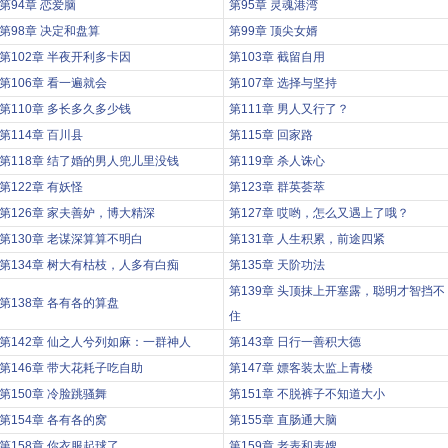
第94章 恋爱脑
第95章 灵魂港湾
第98章 决定和盘算
第99章 顶尖女婿
第102章 半夜开利多卡因
第103章 截留自用
第106章 看一遍就会
第107章 选择与坚持
第110章 多长多久多少钱
第111章 男人又行了？
第114章 百川县
第115章 回家路
第118章 结了婚的男人兜儿里没钱
第119章 杀人诛心
第122章 有妖怪
第123章 群英荟萃
第126章 家夫善妒，博大精深
第127章 哎哟，怎么又遇上了哦？
第130章 老谋深算算不明白
第131章 人生积累，前途四紧
第134章 树大有枯枝，人多有白痴
第135章 天阶功法
第139章 头顶抹上开塞露，聪明才智挡不
第138章 各有各的算盘
住
第142章 仙之人兮列如麻：一群神人
第143章 日行一善积大德
第146章 带大花耗子吃自助
第147章 嫖客装太监上青楼
第150章 冷脸跳骚舞
第151章 不脱裤子不知道大小
第154章 各有各的窝
第155章 直肠通大脑
第158章 你衣服起球了
第159章 老表和表嫂