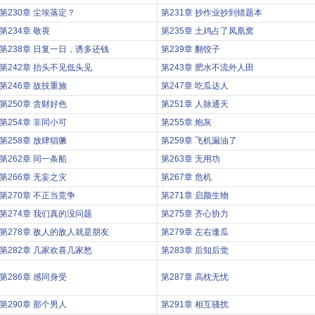
第230章 尘埃落定？
第231章 抄作业抄到错题本
第234章 敬畏
第235章 土鸡占了凤凰窝
第238章 日复一日，诱多还钱
第239章 翻饺子
第242章 抬头不见低头见
第243章 肥水不流外人田
第246章 故技重施
第247章 吃瓜达人
第250章 贪财好色
第251章 人脉通天
第254章 非同小可
第255章 炮灰
第258章 放肆猖獗
第259章 飞机漏油了
第262章 同一条船
第263章 无用功
第266章 无妄之灾
第267章 危机
第270章 不正当竞争
第271章 启颜生物
第274章 我们真的没问题
第275章 齐心协力
第278章 敌人的敌人就是朋友
第279章 左右逢瓜
第282章 几家欢喜几家愁
第283章 后知后觉
第286章 感同身受
第287章 高枕无忧
第290章 那个男人
第291章 相互骚扰