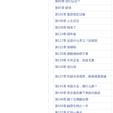
第93章 你们认识？
第97章 赔偿
第101章 氯雷他定过敏
第105章 人生百态
第109章 狼来了
第113章 团年饭
第117章 这是什么枣儿？还挺甜
第121章 按猪啦
第125章 媚眼抛给瞎子看
第129章 丰衣足食，前途无量
第133章 造白谣
第137章 吃碳水容易胖，粮食猪最难减
第141章 奇葩大会，燃什么燃？
第145章 把左脸皮撕下来贴右脸皮
第149章 砸了左脚砸右脚
第153章 触景生情占一半
第157章 忙到一堆去