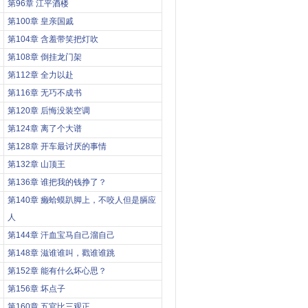
第96章 江平酒楼
第100章 皇亲国戚
第104章 含羞带笑把灯吹
第108章 倒挂龙门架
第112章 全力以赴
第116章 无巧不成书
第120章 后悔没装空调
第124章 离了个大谱
第128章 开车最讨厌的事情
第132章 山顶王
第136章 谁把我的钱挣了？
第140章 癞蛤蟆趴脚上，不咬人但是膈应
人
第144章 汗血宝马自己溜自己
第148章 滋谁谁叫，戳谁谁跳
第152章 能有什么坏心思？
第156章 坏点子
第160章 五官比三观正