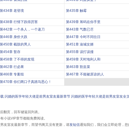
第434章 老登境
第435章 触霉
第438章 行情下跌得厉害
第439章 筹码在你手里
第442章 一个杀人，一个递刀
第443章 气数已尽
第446章 身价大跌
第447章 今时不同往日
第450章 截肢的男人
第451章 渝城女婿
第454章 暂存
第455章 误打误撞
第458章 了不得的发现
第459章 天时地利人和
第462章 行必果
第463章 割韭菜
第466章 专案组
第467章 不能被原谅的人
第470章 你们两口子真踏马恶心！
下载
闪婚的医学年轻大佬是前男友室友最新章节
闪婚的医学年轻大佬是前男友室友全
前后翻页，回车键返回列表。
有小说VIP章节都能免费阅读。
前男友室友最新章节，而望书阁又没有更新，请
发短信
通知我们，我们会立即处理，您