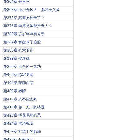
第364章 开盲盒
第368章 庙小妖风大，池浅王八多
第372章 真要抱孙子了？
第376章 向勇是神秘投资人？
第380章 岁岁年年有今朝
第384章 算盘珠子崩脸
第388章 心术不正
第392章 捉迷藏
第396章 行走的一等功
第400章 徐家逸闻
第404章 茉莉白茶
第408章 摊牌
第412章 人不能太闲
第416章 独一无二的待遇
第420章 明晃晃的心思
第424章 混淆视听
第428章 打黑工的影响
第432章 分而食之