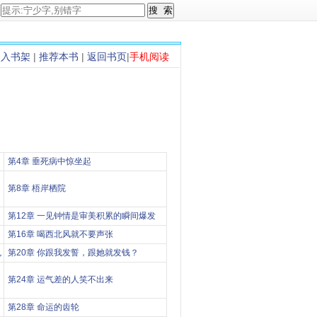
加入书架
|
推荐本书
|
返回书页
|
手机阅读
第4章 垂死病中惊坐起
第8章 梧岸栖院
第12章 一见钟情是审美积累的瞬间爆发
第16章 喝西北风就不要声张
鬼
第20章 你跟我发誓，跟她就发钱？
第24章 运气差的人笑不出来
第28章 命运的齿轮