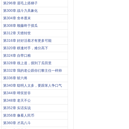
第296章 眉毛上搭梯子
第300章 战斗力具象化
第304章 舍本逐末
第308章 顺藤终于摸瓜
第312章 天猹转世
第316章 好好活着才有更多可能
第320章 棋逢对手，难分高下
第324章 自带口粮
第328章 很上道，摸到了瓜田里
第332章 我的老公跟你们黎主任一样帅
第336章 斩六将
第340章 聪明人太多，要跟笨人争口气
第344章 啼笑皆非
第348章 老天不公
第352章 实话实说
第356章 像看人民币
第360章 才高八斗