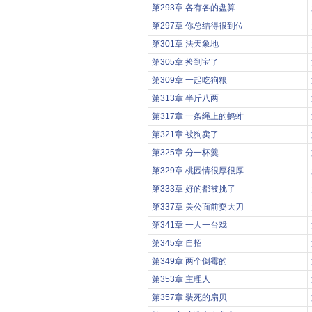
第293章 各有各的盘算
第297章 你总结得很到位
第301章 法天象地
第305章 捡到宝了
第309章 一起吃狗粮
第313章 半斤八两
第317章 一条绳上的蚂蚱
第321章 被狗卖了
第325章 分一杯羹
第329章 桃园情很厚很厚
第333章 好的都被挑了
第337章 关公面前耍大刀
第341章 一人一台戏
第345章 自招
第349章 两个倒霉的
第353章 主理人
第357章 装死的扇贝