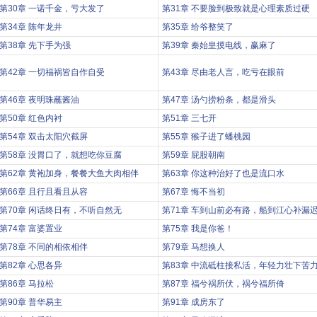
第30章 一诺千金，亏大发了
第31章 不要脸到极致就是心理素质过硬
第34章 陈年龙井
第35章 给爷整笑了
第38章 先下手为强
第39章 秦始皇摸电线，赢麻了
第42章 一切福祸皆自作自受
第43章 尽由老人言，吃亏在眼前
第46章 夜明珠蘸酱油
第47章 汤勺捞粉条，都是滑头
第50章 红色内衬
第51章 三七开
第54章 双击太阳穴截屏
第55章 猴子进了蟠桃园
第58章 没胃口了，就想吃你豆腐
第59章 屁股朝南
第62章 黄袍加身，餐餐大鱼大肉相伴
第63章 你这种治好了也是流口水
第66章 且行且看且从容
第67章 悔不当初
第70章 闲话终日有，不听自然无
第71章 车到山前必有路，船到江心补漏
第74章 富婆置业
第75章 我是你爸！
第78章 不同的相依相伴
第79章 马想换人
第82章 心思各异
第83章 中流砥柱接私活，年轻力壮下苦
第86章 马拉松
第87章 福兮祸所伏，祸兮福所倚
第90章 普华易主
第91章 成房东了