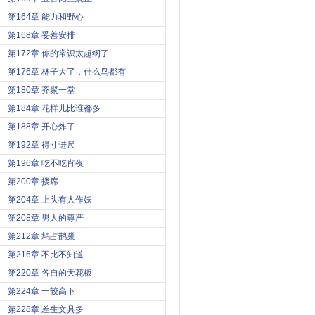
第164章 能力和野心
第168章 妥善安排
第172章 你的常识太超纲了
第176章 林子大了，什么鸟都有
第180章 齐聚一堂
第184章 花样儿比谁都多
第188章 开心炸了
第192章 得寸进尺
第196章 吃不吃宵夜
第200章 搂席
第204章 上头有人作妖
第208章 男人的尊严
第212章 鸠占鹊巢
第216章 不比不知道
第220章 各自的天花板
第224章 一较高下
第228章 差生文具多