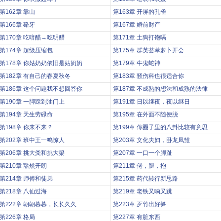
第162章 靠山
第163章 开屏的孔雀
第166章 硌牙
第167章 婚前财产
第170章 吃暗醋→吃明醋
第171章 土狗打饱嗝
第174章 超级压缩包
第175章 群英荟萃萝卜开会
第178章 你姑奶奶依旧是姑奶奶
第179章 牛鬼蛇神
第182章 有自己的春夏秋冬
第183章 骚伤科也很适合你
第186章 这个问题我不想回答你
第187章 不成熟的想法和成熟的法律
第190章 一脚踩到油门上
第191章 日以继夜，夜以继日
第194章 天生劳碌命
第195章 在外面不随便脱
第198章 你来不来？
第199章 你圈子里的八卦比较有意思
第202章 班中王一鸣惊人
第203章 文化夫妇，卧龙凤雏
第206章 挑大粪和挑大梁
第207章 一口一个脚趾
第210章 豁然开朗
第211章 佬，腿，抱
第214章 师傅和徒弟
第215章 药代转行新思路
第218章 八仙过海
第219章 老铁又响又跳
第222章 朝朝暮暮，长长久久
第223章 歹竹出好笋
第226章 格局
第227章 有脏东西