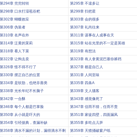
第294章 兜兜转转
第295章 不遑多让
第298章 口水打湿苞谷粑
第299章 扫把星
第302章 蝴蝶效应
第303章 会的很多
第306章 伪装者
第307章 礼尚往来
第310章 名声在外
第311章 谋事在人成事在天
第314章 泛黄的茉莉
第315章 站在光里的不一定是英雄
第318章 看人下菜
第319章 有想法
第322章 让狗去卖
第323章 有人拿黄泥巴塞你裤裆
第326章 怪不得不行了
第327章 都是自己人
第330章 摆正自己的位置
第331章 人间至味
第334章 是软肋，也绝非善类
第335章 四条A
第338章 光长年纪不长脑子
第339章 文人骚客
第342章 一合酥
第343章 感觉像死了
第346章 每个人都是巴掌脸
第347章 信而不猜，任而不责
第350章 从小就是吓大的
第351章 家徒四壁，四面漏风
第354章 引经据典，查漏补缺
第355章 多吃点儿笋
第358章 滴水不漏的计划，漏得滴水不剩
第359章 天猹捅破窗户纸