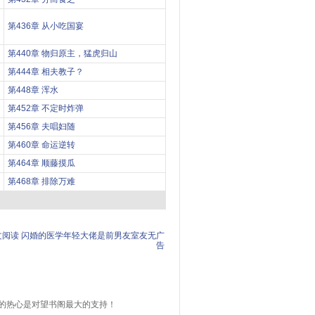
第436章 从小吃国宴
第440章 物归原主，猛虎归山
第444章 相夫教子？
第448章 浑水
第452章 不定时炸弹
第456章 夫唱妇随
第460章 命运逆转
第464章 顺藤摸瓜
第468章 排除万难
文阅读
闪婚的医学年轻大佬是前男友室友无广
告
的热心是对望书阁最大的支持！