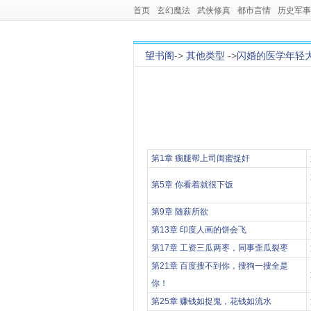
首页
玄幻魔法
武侠修真
都市言情
历史军事
望书阁
->
其他类型
->
闪婚的医学年轻
第1章 瘸腿帮上司闺蜜捉奸
第5章 你看着就很下饭
第9章 随薪所欲
第13章 印度人画的饼会飞
第17章 工资三瓜两枣，同事歪瓜裂枣
第21章 百度搜不到你，搜狗一搜全是
你！
第25章 赚钱如捉鬼，花钱如流水