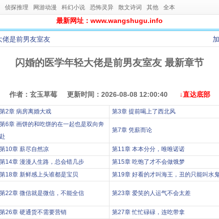
侦探推理
网游动漫
科幻小说
恐怖灵异
散文诗词
其他
全本
最新网址：www.wangshugu.info
大佬是前男友室友
闪婚的医学年轻大佬是前男友室友 最新章节
作者：玄玉草莓 更新时间：2026-08-08 12:00:40
↓直达底部
第2章 病房离婚大戏
第3章 提前喝上了西北风
第6章 画饼的和吃饼的在一起也是双向奔
第7章 凭薪而论
赴
第10章 薪尽自然凉
第11章 本本分分，唯唯诺诺
第14章 漫漫人生路，总会错几步
第15章 吃饱了才不会做饿梦
第18章 新鲜感上头谁都是宝贝
第19章 好看的才叫海王，丑的只能叫水
第22章 微信就是微信，不能全信
第23章 爱笑的人运气不会太差
第26章 硬通货不需要营销
第27章 忙忙碌碌，连吃带拿