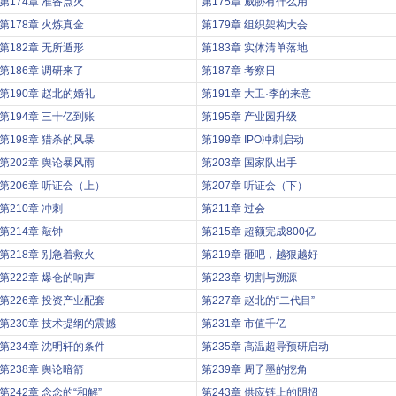
第174章 准备点火
第175章 威胁有什么用
第178章 火炼真金
第179章 组织架构大会
第182章 无所遁形
第183章 实体清单落地
第186章 调研来了
第187章 考察日
第190章 赵北的婚礼
第191章 大卫·李的来意
第194章 三十亿到账
第195章 产业园升级
第198章 猎杀的风暴
第199章 IPO冲刺启动
第202章 舆论暴风雨
第203章 国家队出手
第206章 听证会（上）
第207章 听证会（下）
第210章 冲刺
第211章 过会
第214章 敲钟
第215章 超额完成800亿
第218章 别急着救火
第219章 砸吧，越狠越好
第222章 爆仓的响声
第223章 切割与溯源
第226章 投资产业配套
第227章 赵北的“二代目”
第230章 技术提纲的震撼
第231章 市值千亿
第234章 沈明轩的条件
第235章 高温超导预研启动
第238章 舆论暗箭
第239章 周子墨的挖角
第242章 念念的“和解”
第243章 供应链上的阴招