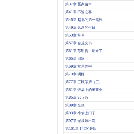
第37章 冤家路窄
第41章 不速之客
第45章 赵北的第一笔账
第49章 念念的生日
第53章 带单
第57章 合规文书
第61章 苏明哲主动来了
第65章 回家
第69章 堂弟陈宇
第73章 明牌
第77章 三顾茅庐（三）
第81章 饭桌上的董事会
第85章 96.7%
第89章 全款
第93章 小偷上门了
第97章 老板娘出马
第101章 142的狂欢