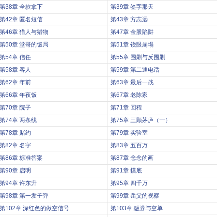
第38章 全款拿下
第39章 签字那天
第42章 匿名短信
第43章 方志远
第46章 猎人与猎物
第47章 金股陷阱
第50章 堂哥的饭局
第51章 锐眼崩塌
第54章 信任
第55章 围剿与反围剿
第58章 客人
第59章 第二通电话
第62章 年前
第63章 最后一战
第66章 年夜饭
第67章 老陈家
第70章 院子
第71章 回程
第74章 两条线
第75章 三顾茅庐（一）
第78章 赌约
第79章 实验室
第82章 名字
第83章 五百万
第86章 标准答案
第87章 念念的画
第90章 启明
第91章 摸底
第94章 许东升
第95章 四千万
第98章 第一发子弹
第99章 岳父的视察
第102章 深红色的做空信号
第103章 融券与空单