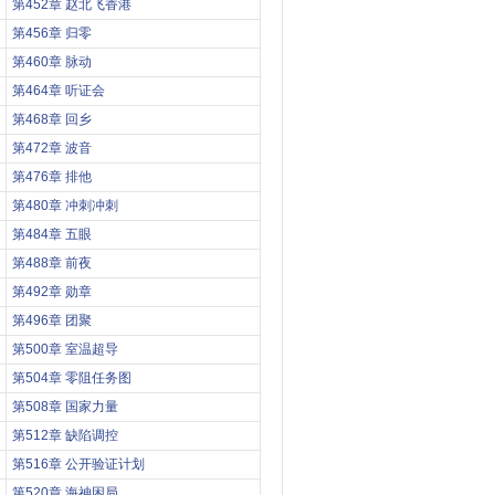
第452章 赵北飞香港
第456章 归零
第460章 脉动
第464章 听证会
第468章 回乡
第472章 波音
第476章 排他
第480章 冲刺冲刺
第484章 五眼
第488章 前夜
第492章 勋章
第496章 团聚
第500章 室温超导
第504章 零阻任务图
第508章 国家力量
第512章 缺陷调控
第516章 公开验证计划
第520章 海神困局