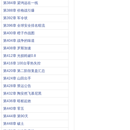
第384章 梁鸿远在一线
第388章 价格战引爆
第392章 军令状
第396章 全球安全排名暗流
第400章 橙子作战图
第404章 战争的味道
第408章 罗斯加速
第412章 光损耗破0.8
第416章 100台零热失控
第420章 第二阶段复盘汇总
第424章 山田出手
第428章 禁运公告
第432章 陶安然飞慕尼黑
第436章 暗桩起效
第440章 零五
第444章 第90天
第448章 破土