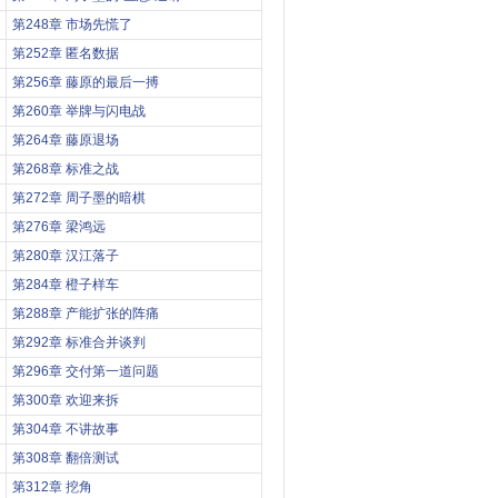
第248章 市场先慌了
第252章 匿名数据
第256章 藤原的最后一搏
第260章 举牌与闪电战
第264章 藤原退场
第268章 标准之战
第272章 周子墨的暗棋
第276章 梁鸿远
第280章 汉江落子
第284章 橙子样车
第288章 产能扩张的阵痛
第292章 标准合并谈判
第296章 交付第一道问题
第300章 欢迎来拆
第304章 不讲故事
第308章 翻倍测试
第312章 挖角