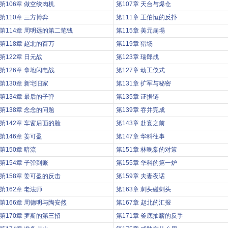
第106章 做空绞肉机
第107章 天台与爆仓
第110章 三方博弈
第111章 王伯恒的反扑
第114章 周明远的第二笔钱
第115章 美元崩塌
第118章 赵北的百万
第119章 猎场
第122章 日元战
第123章 瑞郎战
第126章 拿地闪电战
第127章 动工仪式
第130章 新宅旧家
第131章 扩军与秘密
第134章 最后的子弹
第135章 证据链
第138章 念念的问题
第139章 吞并完成
第142章 车窗后面的脸
第143章 赴宴之前
第146章 姜可盈
第147章 华科往事
第150章 暗流
第151章 林晚棠的对策
第154章 子弹到账
第155章 华科的第一炉
第158章 姜可盈的反击
第159章 夫妻夜话
第162章 老法师
第163章 刺头碰刺头
第166章 周德明与陶安然
第167章 赵北的汇报
第170章 罗斯的第三招
第171章 釜底抽薪的反手