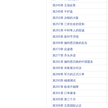
第245章 主场反客
第249章 不护盘
第253章 决裂的大阪
第257章 三井住友的背刺
第261章 中村隼人的投诚
第265章 新对手浮现
第269章 施特恩贝格的反击
第273章 反渗透
第277章 齐头并进
第281章 施特恩贝格的中国盟友
第285章 布鲁塞尔对决
第289章 军方的正式订单
第293章 碰撞测试
第297章 标准不能降
第301章 订单暴涨
第305章 第三个月
第309章 五星国际认证