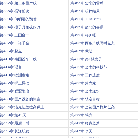
第382章 第二条量产线
第383章 念念的雪球
第386章 横评前夜
第387章 横评结果
第390章 何明远的预警
第391章 1.1dB/cm
第394章 橙子月销破四万
第395章 赵北的喜讯
第398章 三图合一
第399章 将帅帐
第402章 一诺千金
第403章 两条产线同时点火
第406章 起点
第407章 截胡
第410章 泰国首车下线
第411章 秦L掀桌子
第414章 谣言
第415章 念念的科技节
第418章 欧洲发难
第419章 工作进度
第422章 稀土异动
第423章 第六家
第426章 联盟裂痕
第427章 念念送水
第430章 国产设备的惊喜
第431章 锁定目标
第434章 洛克伍德拉高稀土
第435章 全链国产样片点亮
第438章 第45天
第439章 塌方
第442章 最后一搏
第443章 终身监禁
第446章 长江航发
第447章 李天