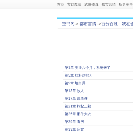
首页
玄幻魔法
武侠修真
都市言情
历史军事
望书阁
->
都市言情
->
百分百胜：我在
第1章 失业八个月，系统来了
第5章 杠杆这把刀
第9章 坦白局
第13章 故人
第17章 跟单侠
第21章 枸杞三颗
第25章 那件大衣
第29章 看房
第33章 启棠