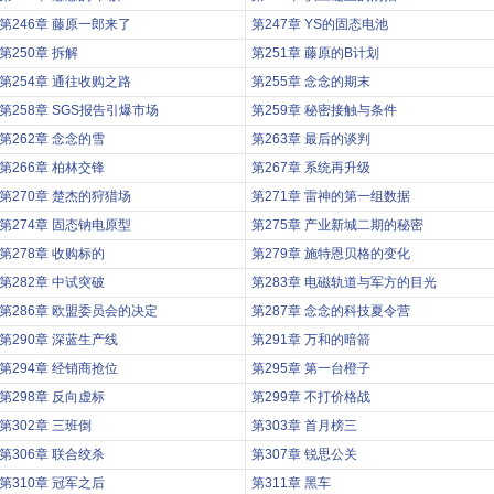
第246章 藤原一郎来了
第247章 YS的固态电池
第250章 拆解
第251章 藤原的B计划
第254章 通往收购之路
第255章 念念的期末
第258章 SGS报告引爆市场
第259章 秘密接触与条件
第262章 念念的雪
第263章 最后的谈判
第266章 柏林交锋
第267章 系统再升级
第270章 楚杰的狩猎场
第271章 雷神的第一组数据
第274章 固态钠电原型
第275章 产业新城二期的秘密
第278章 收购标的
第279章 施特恩贝格的变化
第282章 中试突破
第283章 电磁轨道与军方的目光
第286章 欧盟委员会的决定
第287章 念念的科技夏令营
第290章 深蓝生产线
第291章 万和的暗箭
第294章 经销商抢位
第295章 第一台橙子
第298章 反向虚标
第299章 不打价格战
第302章 三班倒
第303章 首月榜三
第306章 联合绞杀
第307章 锐思公关
第310章 冠军之后
第311章 黑车