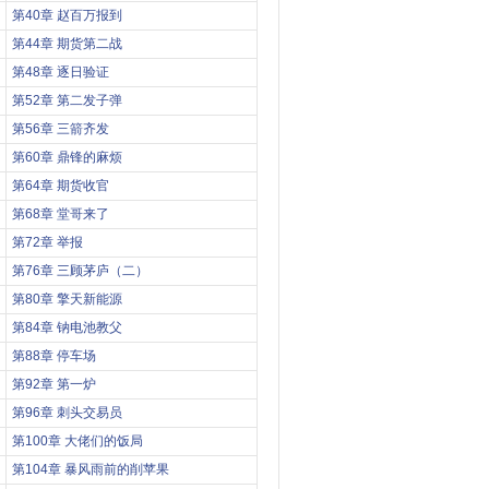
第40章 赵百万报到
第44章 期货第二战
第48章 逐日验证
第52章 第二发子弹
第56章 三箭齐发
第60章 鼎锋的麻烦
第64章 期货收官
第68章 堂哥来了
第72章 举报
第76章 三顾茅庐（二）
第80章 擎天新能源
第84章 钠电池教父
第88章 停车场
第92章 第一炉
第96章 刺头交易员
第100章 大佬们的饭局
第104章 暴风雨前的削苹果