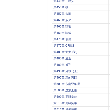
第449章 三巨头
第453章 铼
第457章 大脑
第461章 点火
第465章 联署
第469章 陈辉
第473章 表决
第477章 CFIUS
第481章 亚太反制
第485章 逼近
第489章 首飞
第493章 分钱（上）
第497章 新的家园
第501章 东南亚破局
第505章 进京汇报
第509章 零阻集结
第513章 克级突破
第517章 风云前夜