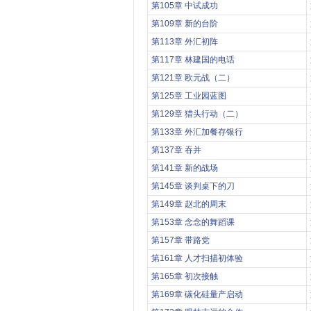
第105章 中试成功
第109章 新的台阶
第113章 外汇初阵
第117章 林建国的电话
第121章 欧元战（二）
第125章 工业园蓝图
第129章 猎头行动（二）
第133章 外汇加餐存银行
第137章 吞并
第141章 新的战场
第145章 谈判桌下的刀
第149章 赵北的周末
第153章 念念的舞蹈课
第157章 带路党
第161章 人才扫描初体验
第165章 初次接触
第169章 碳化硅量产启动