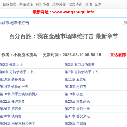
侦探推理
网游动漫
科幻小说
恐怖灵异
散文诗词
其他
全本
最新网址：www.wangshugu.info
金融市场降维打击
百分百胜：我在金融市场降维打击 最新章节
作者：小桥流水瘦马 更新时间：2026-08-10 09:56:15
↓直达底部
第2章 规则之上
第3章 五万块的豪赌
第6章 可转债猎手（上）
第7章 可转债猎手（下）
第10章 装备升级
第11章 五连板
第14章 愉快的一天
第15章 赵百万
第18章 用手指换钱的男人
第19章 夜盘
第22章 开户期货
第23章 期货建仓
第26章 第四天
第27章 最后一天
第30章 钱慧蓉
第31章 岳父来电
第34章 枸杞三颗又来了
第35章 亲戚群