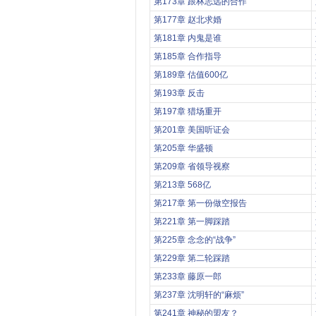
第173章 跟林志远的合作
第177章 赵北求婚
第181章 内鬼是谁
第185章 合作指导
第189章 估值600亿
第193章 反击
第197章 猎场重开
第201章 美国听证会
第205章 华盛顿
第209章 省领导视察
第213章 568亿
第217章 第一份做空报告
第221章 第一脚踩踏
第225章 念念的“战争”
第229章 第二轮踩踏
第233章 藤原一郎
第237章 沈明轩的“麻烦”
第241章 神秘的盟友？