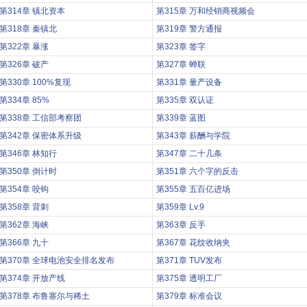
第314章 镇北资本
第315章 万和经销商视频会
第318章 秦镇北
第319章 警方通报
第322章 暴涨
第323章 签字
第326章 破产
第327章 蝉联
第330章 100%复现
第331章 量产设备
第334章 85%
第335章 双认证
第338章 工信部考察团
第339章 蓝图
第342章 保密体系升级
第343章 薪酬与学院
第346章 林知行
第347章 二十几条
第350章 倒计时
第351章 六个字的反击
第354章 咬钩
第355章 五百亿进场
第358章 背刺
第359章 Lv.9
第362章 海峡
第363章 反手
第366章 九十
第367章 花纹收纳夹
第370章 全球电池安全排名发布
第371章 TUV发布
第374章 开放产线
第375章 透明工厂
第378章 布鲁塞尔与稀土
第379章 标准会议