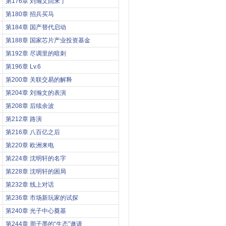
第176章 刘瀚文回来了
第180章 招兵买马
第184章 国产替代启动
第188章 国家芯片产业投资基金
第192章 尽调里的暗刺
第196章 Lv.6
第200章 关联交易的解释
第204章 刘瀚文的表演
第208章 后续余波
第212章 路演
第216章 八百亿之后
第220章 欧洲来电
第224章 沈明轩的名字
第228章 沈明轩的困局
第232章 线上对话
第236章 市场新玩家的试探
第240章 光子中心奠基
第244章 周子墨的“生态”邀请