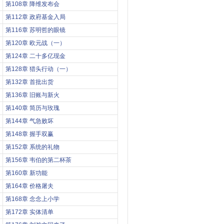
第108章 降维发布会
第112章 政府基金入局
第116章 苏明哲的眼镜
第120章 欧元战（一）
第124章 二十多亿现金
第128章 猎头行动（一）
第132章 首批出货
第136章 旧账与新火
第140章 简历与玫瑰
第144章 气急败坏
第148章 握手双赢
第152章 系统的礼物
第156章 韦伯的第二杯茶
第160章 新功能
第164章 价格屠夫
第168章 念念上小学
第172章 实体清单