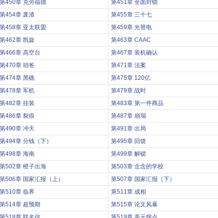
第450章 克劳福德
第451章 全面封锁
第454章 废渣
第455章 三十七
第458章 亚太联盟
第459章 光替电
第462章 凯旋
第463章 CAAC
第466章 高空台
第467章 装机确认
第470章 咱爸
第471章 法案
第474章 黑礁
第475章 120亿
第478章 军机
第479章 战时
第482章 挂装
第483章 第一件商品
第486章 裂痕
第487章 崩塌
第490章 冲天
第491章 出局
第494章 分钱（下）
第495章 回馈
第498章 海南
第499章 解锁
第502章 橙子出海
第503章 念念的学校
第506章 国家汇报（上）
第507章 国家汇报（下）
第510章 临界
第511章 成相
第514章 超预期
第515章 论文风暴
第518章 联名信
第519章 美元拐点