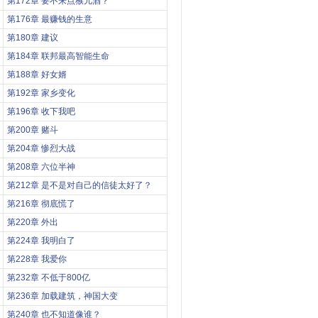
第172章 要不来点猴儿酒？
第176章 最赚钱的生意
第180章 建议
第184章 联邦最高智能生命
第188章 好女婿
第192章 家乡变化
第196章 收下我吧
第200章 赌斗
第204章 惨烈大战
第208章 六位半神
第212章 是不是对自己的信徒太好了？
第216章 彻底慌了
第220章 外出
第224章 我明白了
第228章 我爱你
第232章 不低于800亿
第236章 加载建筑，神国大变
第240章 也不知道像谁？