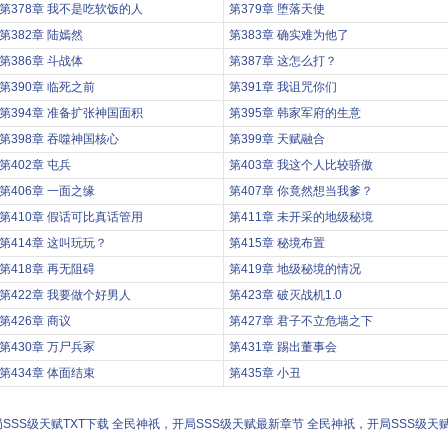
第378章 我不是吃软饭的人
第379章 堕落天使
第382章 陆嫣然
第383章 确实难为他了
第386章 斗战体
第387章 这怎么打？
第390章 临死之前
第391章 我诅咒你们
第394章 准备扩张神国面积
第395章 韩家军府的生意
第398章 吞噬神国核心
第399章 天赋融合
第402章 屯兵
第403章 我这个人比较骄傲
第406章 一面之缘
第407章 你竟然想当我爹？
第410章 假话可比真话管用
第411章 未开采的地级秘境
第414章 这叫玩玩？
第415章 秘境布置
第418章 再无阻碍
第419章 地级秘境的情况
第422章 我要做个好男人
第423章 破灭战机1.0
第426章 商议
第427章 君子不立危墙之下
第430章 万尸兵冢
第431章 踢出董事会
第434章 体面结束
第435章 小丑
SSS级天赋TXT下载
全民神祇，开局SSS级天赋最新章节
全民神祇，开局SSS级天