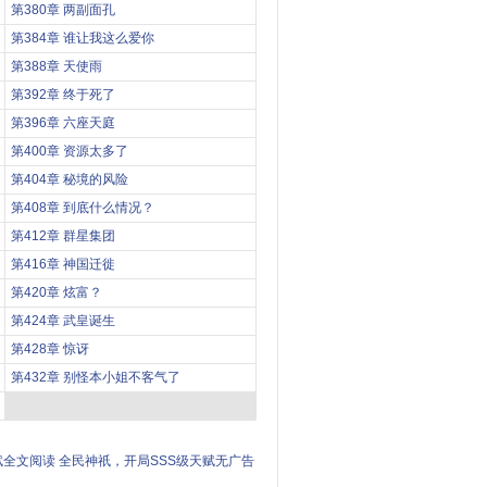
第380章 两副面孔
第384章 谁让我这么爱你
第388章 天使雨
第392章 终于死了
第396章 六座天庭
第400章 资源太多了
第404章 秘境的风险
第408章 到底什么情况？
第412章 群星集团
第416章 神国迁徙
第420章 炫富？
第424章 武皇诞生
第428章 惊讶
第432章 别怪本小姐不客气了
赋全文阅读
全民神祇，开局SSS级天赋无广告