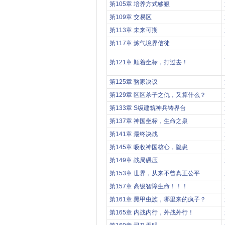
第105章 培养方式够狠
第109章 交易区
第113章 未来可期
第117章 炼气境界信徒
第121章 顺着坐标，打过去！
第125章 骆家决议
第129章 区区杀子之仇，又算什么？
第133章 S级建筑神兵铸界台
第137章 神国坐标，生命之泉
第141章 最终决战
第145章 吸收神国核心，隐患
第149章 战局碾压
第153章 世界，从来不曾真正公平
第157章 高级智障生命！！！
第161章 黑甲虫族，哪里来的疯子？
第165章 内战内行，外战外行！