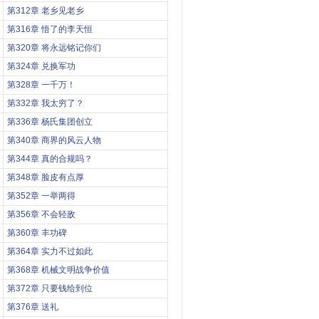
第312章 老乡见老乡
第316章 悟了的李天恒
第320章 将永远铭记你们
第324章 兑换军功
第328章 一千万！
第332章 我太穷了？
第336章 杨氏集团创立
第340章 商界的风云人物
第344章 真的合规吗？
第348章 脸皮有点厚
第352章 一举两得
第356章 不会轻敌
第360章 丰功碑
第364章 实力不过如此
第368章 机械文明战争价值
第372章 只要钱给到位
第376章 送礼