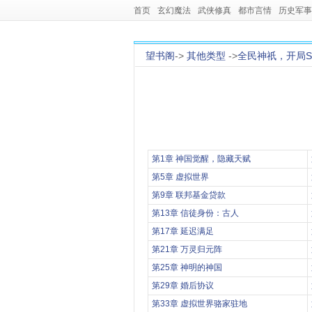
首页
玄幻魔法
武侠修真
都市言情
历史军事
望书阁
->
其他类型
->
全民神祇，开局S
第1章 神国觉醒，隐藏天赋
第5章 虚拟世界
第9章 联邦基金贷款
第13章 信徒身份：古人
第17章 延迟满足
第21章 万灵归元阵
第25章 神明的神国
第29章 婚后协议
第33章 虚拟世界骆家驻地