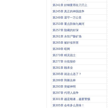
第241章 好钢要用在刀刃上
第245章 真正的神国战争
第249章 退守一万公里
第253章 重点防御九幽河
第257章 隐藏的好深
第261章 永恒尸骸矿场
第265章 被奸佞所害
第269章 暗网
第273章 精灵战士
第277章 分批报价
第281章 顾承业
第285章 就这么选了？
第289章 荆棘丛林
第293章 突破神明
第297章 代理人战争
第301章 越是顺遂，越要警惕
第305章 会有多么美味！