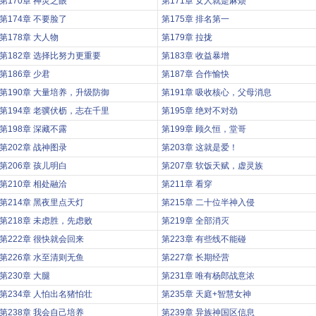
第170章 神灵之眼
第171章 女人就是麻烦
第174章 不要脸了
第175章 排名第一
第178章 大人物
第179章 拉拢
第182章 选择比努力更重要
第183章 收益暴增
第186章 少君
第187章 合作愉快
第190章 大量培养，升级防御
第191章 吸收核心，父母消息
第194章 老骥伏枥，志在千里
第195章 绝对不对劲
第198章 深藏不露
第199章 顾久恒，堂哥
第202章 战神图录
第203章 这就是爱！
第206章 孩儿明白
第207章 软饭天赋，虚灵族
第210章 相处融洽
第211章 看穿
第214章 黑夜里点天灯
第215章 二十位半神入侵
第218章 未虑胜，先虑败
第219章 全部消灭
第222章 很快就会回来
第223章 有些线不能碰
第226章 水至清则无鱼
第227章 长期经营
第230章 大腿
第231章 唯有杨郎战意浓
第234章 人怕出名猪怕壮
第235章 天庭+智慧女神
第238章 我会自己培养
第239章 异族神国区信息