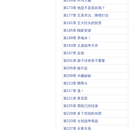
第169章 司马天赐
第173章 他是不是喜欢我？
第177章 五系术法，降维打击
第181章 五大巨头的投资
第185章 顾家资源
第189章 养魂木！
第193章 太虚战争天舟
第197章 反馈
第201章 面子没有里子重要
第205章 输不起
第209章 兴趣缺缺
第213章 降降火
第217章 逃！
第221章 希灵星
第225章 黑暗已经结束
第229章 多了些别的东西
第233章 太初战争再战
第237章 夫妻关系