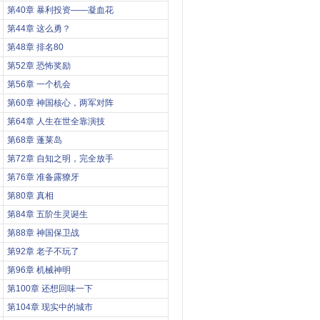
第40章 暴利投资——凝血花
第44章 这么勇？
第48章 排名80
第52章 恐怖奖励
第56章 一个机会
第60章 神国核心，两军对阵
第64章 人生在世全靠演技
第68章 蓬莱岛
第72章 自知之明，完全放手
第76章 准备露獠牙
第80章 真相
第84章 五阶生灵诞生
第88章 神国保卫战
第92章 老子不玩了
第96章 机械神明
第100章 还想回味一下
第104章 现实中的城市