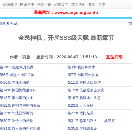
侦探推理
网游动漫
科幻小说
恐怖灵异
散文诗词
其他
全本
最新网址：www.wangshugu.info
SS级天赋
全民神祇，开局SSS级天赋 最新章节
作者：羽族 更新时间：2026-08-07 11:51:13
↓直达底部
第2章 C级建筑月亮井
第3章 联邦炼体术
第6章 课堂：神性生物
第7章 神国百年发展
第10章 养魂木幼苗
第11章 神国人口暴增
第14章 神国繁荣度考核
第15章 无敌是多么寂寞
第18章 李书豪的拉拢
第19章 构建水生生态
第22章 神明与神国的关系
第23章 五大军队
第26章 阵法已得神韵
第27章 大比结果
第30章 吃绝户的感觉
第31章 骆家引路人——战云霄
第34章 战云霄的理财思路
第35章 早晚得失宠