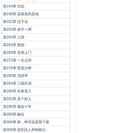
第244章 出征
第248章 该着急的是他
第252章 活下去
第256章 放手一搏
第260章 人脉
第264章 奖励
第268章 交易上门
第272章 一念之间
第276章 悟道古树
第280章 演讲学
第284章 三级区域
第288章 长驱直入
第292章 是个好人
第296章 镀金十年
第300章 融合
第304章 家，终究还是那个家
第308章 差距比人和狗都大