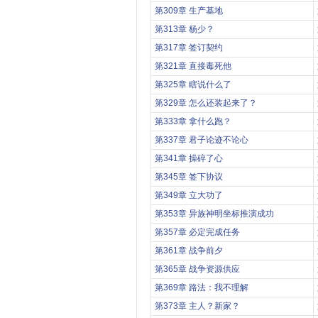
第309章 生产基地
第313章 杨少？
第317章 签订契约
第321章 直接毒死他
第325章 瞎说什么了
第329章 怎么还装起来了？
第333章 拿什么跑？
第337章 君子论迹不论心
第341章 操碎了心
第345章 签下协议
第349章 立大功了
第353章 异族神明坐标推演成功
第357章 必定完成任务
第361章 战争前夕
第365章 战争资源供应
第369章 路法：我不理解
第373章 主人？新家？