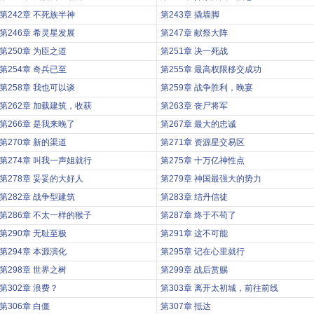
第242章 不死族半神
第243章 撬墙脚
第246章 希灵星发展
第247章 献祭大阵
第250章 为臣之道
第251章 决一死战
第254章 奇兵已至
第255章 最高权限移交成功
第258章 我也可以谈
第259章 战争胜利，晚宴
第262章 加载建筑，收获
第263章 丧尸将军
第266章 是我来晚了
第267章 最大的忠诚
第270章 新的渠道
第271章 资源星交易区
第274章 叫我一声姐就行
第275章 十万亿神性点
第278章 妥妥的大好人
第279章 神国最强大的势力
第282章 战争型建筑
第283章 结丹信徒
第286章 不太一样的猴子
第287章 终于不苟了
第290章 无耻至极
第291章 这不可能
第294章 本源演化
第295章 记在心里就行
第298章 世界之树
第299章 战后赏赐
第302章 浪费？
第303章 离开太初城，前往前线
第306章 白僵
第307章 抵达