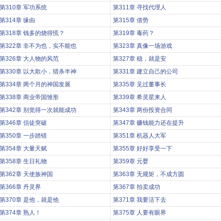
第310章 军功系统
第311章 寻找代理人
第314章 缘由
第315章 借势
第318章 钱多的烧得慌？
第319章 毒药？
第322章 非不为也，实不能也
第323章 真像一场游戏
第326章 大人物的风范
第327章 稳，就是安
第330章 以大欺小，猎杀半神
第331章 建立自己的公司
第334章 两个月的神国发展
第335章 见过董事长
第338章 商业帝国雏形
第339章 希灵星来人
第342章 别觉得一次就能成功
第343章 两份投资合同
第346章 信徒突破
第347章 赚钱能力还在提升
第350章 一步踏错
第351章 机器人大军
第354章 大量天赋
第355章 好好享受一下
第358章 生日礼物
第359章 元婴
第362章 天使族神国
第363章 无规矩，不成方圆
第366章 丹灵界
第367章 拍卖成功
第370章 是他，就是他
第371章 我要活下去
第374章 熟人！
第375章 人要有眼界