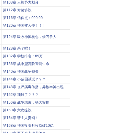
第108章 人族势力划分
第112章 对赌协议
第116章 信仰点：999.99
第120章 神国被入侵！！！
第124章 吸收神国核心，借刀杀人
第128章 杀了吧！
第132章 学校排名：89万
第136章 战争型高阶智能生命
第140章 神国战争损失
第144章 小范围试试？？？
第148章 丧尸病毒传播，异族半神出现
第152章 我钱了？？？
第156章 战争结束，杨大安排
第160章 六次提议
第164章 请主人责罚！
第168章 神国投资月收益破10亿