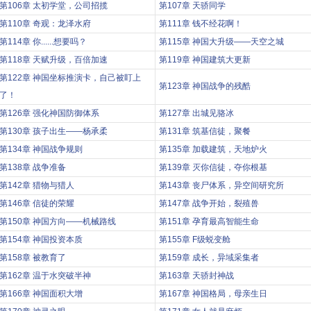
第106章 太初学堂，公司招揽
第107章 天骄同学
第110章 奇观：龙泽水府
第111章 钱不经花啊！
第114章 你......想要吗？
第115章 神国大升级——天空之城
第118章 天赋升级，百倍加速
第119章 神国建筑大更新
第122章 神国坐标推演卡，自己被盯上
第123章 神国战争的残酷
了！
第126章 强化神国防御体系
第127章 出城见骆冰
第130章 孩子出生——杨承柔
第131章 筑基信徒，聚餐
第134章 神国战争规则
第135章 加载建筑，天地炉火
第138章 战争准备
第139章 灭你信徒，夺你根基
第142章 猎物与猎人
第143章 丧尸体系，异空间研究所
第146章 信徒的荣耀
第147章 战争开始，裂殖兽
第150章 神国方向——机械路线
第151章 孕育最高智能生命
第154章 神国投资本质
第155章 F级蜕变舱
第158章 被教育了
第159章 成长，异域采集者
第162章 温于水突破半神
第163章 天骄封神战
第166章 神国面积大增
第167章 神国格局，母亲生日