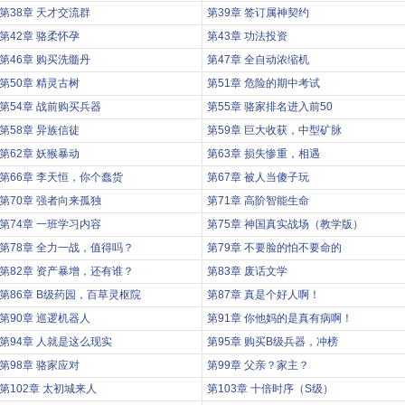
第38章 天才交流群
第39章 签订属神契约
第42章 骆柔怀孕
第43章 功法投资
第46章 购买洗髓丹
第47章 全自动浓缩机
第50章 精灵古树
第51章 危险的期中考试
第54章 战前购买兵器
第55章 骆家排名进入前50
第58章 异族信徒
第59章 巨大收获，中型矿脉
第62章 妖猴暴动
第63章 损失惨重，相遇
第66章 李天恒，你个蠢货
第67章 被人当傻子玩
第70章 强者向来孤独
第71章 高阶智能生命
第74章 一班学习内容
第75章 神国真实战场（教学版）
第78章 全力一战，值得吗？
第79章 不要脸的怕不要命的
第82章 资产暴增，还有谁？
第83章 废话文学
第86章 B级药园，百草灵枢院
第87章 真是个好人啊！
第90章 巡逻机器人
第91章 你他妈的是真有病啊！
第94章 人就是这么现实
第95章 购买B级兵器，冲榜
第98章 骆家应对
第99章 父亲？家主？
第102章 太初城来人
第103章 十倍时序（S级）