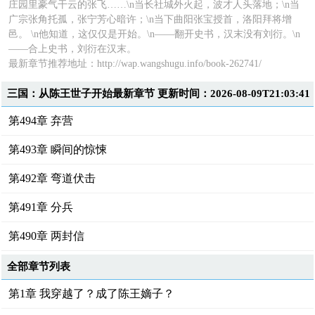
庄园里豪气干云的张飞……\n当长社城外火起，波才人头落地；\n当
广宗张角托孤，张宁芳心暗许；\n当下曲阳张宝授首，洛阳拜将增
邑。 \n他知道，这仅仅是开始。\n——翻开史书，汉末没有刘衍。\n
——合上史书，刘衍在汉末。
最新章节推荐地址：
http://wap.wangshugu.info/book-262741/
三国：从陈王世子开始最新章节 更新时间：2026-08-09T21:03:41
第494章 弃营
第493章 瞬间的惊悚
第492章 弯道伏击
第491章 分兵
第490章 两封信
全部章节列表
第1章 我穿越了？成了陈王嫡子？