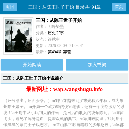
返回
三国：从陈王世子开始 目录共494章
首页
三国：从陈王世子开始
作者：刀锋染墨
分类：
历史军事
状态：连载中
更新：2026-08-09T21:03:41
最新：
第494章 弃营
开始阅读
加入书架
三国：从陈王世子开始小说简介
最新网址：wap.wangshugu.info
（评分刚出，后面会涨。）\n刘衍穿越来到汉末光和六年秋，成为豫
州陈王嫡子。 \n开局一个武力95的便宜老爹，还有一个突然激活的系
统！\n王府中从小玩到大的伴当，是日后白毦兵的统领陈到。 \n陈留
街头，遇见了浑身是血、提着双戟的典韦。\n颍川破院里，找到那个
懒洋洋的寒门士子戏志才。 \n常山脚下独自猎狼的少年赵云，\n涿郡