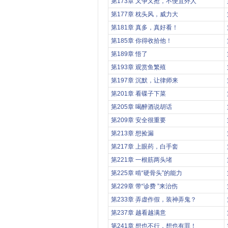
第173章 又争又抢，不便宜外人
第177章 枕头风，威力大
第181章 真多，真好看！
第185章 你得收拾他！
第189章 悟了
第193章 观赏鱼繁殖
第197章 沉默，让律师来
第201章 看碟子下菜
第205章 喝醉酒说胡话
第209章 安全很重要
第213章 想捡漏
第217章 上眼药，白手套
第221章 一根筋两头堵
第225章 啃“硬骨头”的能力
第229章 带“诊费 ”来治伤
第233章 弄虚作假，装神弄鬼？
第237章 越看越满意
第241章 想也不行，想也有罪！