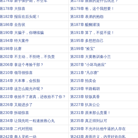
第174章 新手保护期，不空军
第175章 腥腥的是什么玩意？
第178章 大惊喜
第179章 爸，这个我想要！
第182章 报应在后头呢！
第183章 表弟的抱怨
第186章 去告状
第187章 醍醐灌顶
第190章 大骗子，你继续骗
第191章 算了，不提不提！
第194章 特大案件
第195章 多想想自己
第198章 比赛
第199章 “捡宝”
第202章 不主动，不拒绝，不负责
第203章 大黄教训秦小兰
第206章 拿这个考验干部？
第207章 “小坏鸟效应”
第210章 领导很惊喜
第211章 “凡尔赛”
第214章 大本事，会投胎
第215章 拍卖会
第218章 这怎么能允许呢？
第219章 半路截胡
第222章 收拾不了谢真，还收拾不了你？
第223章 软饭真香
第226章 又能进步了
第227章 扒灰公公
第230章 拆箱惊喜
第231章 原来那么贵重！
第234章 让我先吃一粒速效救心丸
第235章 真正得到认可
第238章 二代对照组
第239章 不允许比他牛逼的人存在
第242章 蠢人灵机一动
第243章 表面忠义，内里奸诈自私