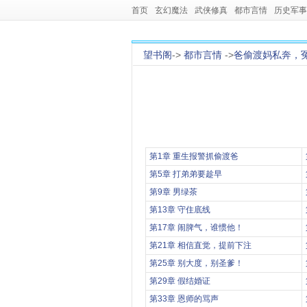
首页
玄幻魔法
武侠修真
都市言情
历史军事
望书阁
->
都市言情
->
爸偷渡妈私奔，
第1章 重生报警抓偷渡爸
第5章 打弟弟要趁早
第9章 男绿茶
第13章 守住底线
第17章 闹脾气，谁惯他！
第21章 相信直觉，提前下注
第25章 别大度，别圣爹！
第29章 假结婚证
第33章 恩师的骂声