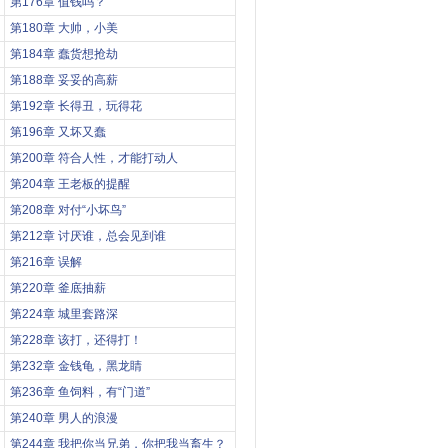
第176章 值钱吗？
第180章 大帅，小美
第184章 蠢货想抢劫
第188章 妥妥的高薪
第192章 长得丑，玩得花
第196章 又坏又蠢
第200章 符合人性，才能打动人
第204章 王老板的提醒
第208章 对付“小坏鸟”
第212章 讨厌谁，总会见到谁
第216章 误解
第220章 釜底抽薪
第224章 城里套路深
第228章 该打，还得打！
第232章 金钱龟，黑龙睛
第236章 鱼饲料，有“门道”
第240章 男人的浪漫
第244章 我把你当兄弟，你把我当畜生？