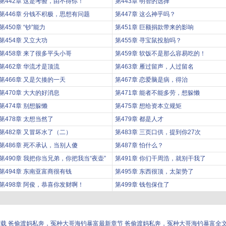
第442章 这是考验，由不得你！
第443章 明智的选择
第446章 分钱不积极，思想有问题
第447章 这么神乎吗？
第450章 “钞”能力
第451章 巨额捐款带来的影响
第454章 又立大功
第455章 寻宝鼠投胎吗？
第458章 来了很多平头小哥
第459章 软饭不是那么容易吃的！
第462章 华流才是顶流
第463章 雁过留声，人过留名
第466章 又是欠揍的一天
第467章 恋爱脑是病，得治
第470章 大大的好消息
第471章 能者不能多劳，想躲懒
第474章 别想躲懒
第475章 想给资本立规矩
第478章 太想当然了
第479章 都是人才
第482章 又冒坏水了（二）
第483章 三页口供，提到你27次
第486章 死不承认，当别人傻
第487章 怕什么？
第490章 我把你当兄弟，你把我当“夜壶”
第491章 你们干周浩，就别干我了
第494章 东南亚富商很有钱
第495章 东西很顶，太架势了
第498章 阿俊，恭喜你发财啊！
第499章 钱包保住了
下载
爸偷渡妈私奔，冤种大哥海钓暴富最新章节
爸偷渡妈私奔，冤种大哥海钓暴富全