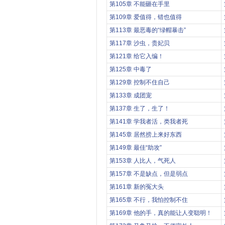
第105章 不能砸在手里
第109章 爱值得，错也值得
第113章 最恶毒的“绿帽暴击”
第117章 沙虫，贵妃贝
第121章 给它入编！
第125章 中毒了
第129章 控制不住自己
第133章 成团宠
第137章 生了，生了！
第141章 学我者活，类我者死
第145章 居然捞上来好东西
第149章 最佳“助攻”
第153章 人比人，气死人
第157章 不是缺点，但是弱点
第161章 新的冤大头
第165章 不行，我怕控制不住
第169章 他的手，真的能让人变聪明！