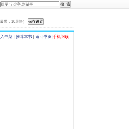
，1最慢，10最快）
加入书架
|
推荐本书
|
返回书页
|
手机阅读