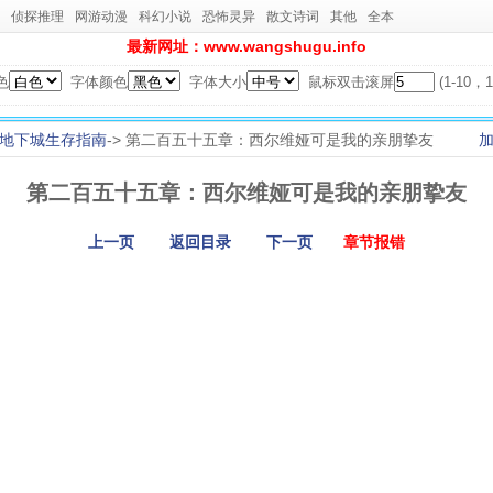
侦探推理
网游动漫
科幻小说
恐怖灵异
散文诗词
其他
全本
最新网址：www.wangshugu.info
色
字体颜色
字体大小
鼠标双击滚屏
(1-10
地下城生存指南
-> 第二百五十五章：西尔维娅可是我的亲朋挚友
第二百五十五章：西尔维娅可是我的亲朋挚友
上一页
返回目录
下一页
章节报错