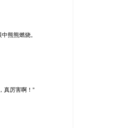
眼中熊熊燃烧。
，真厉害啊！”
”