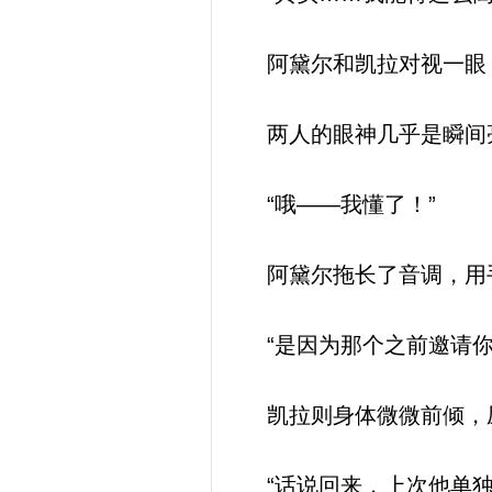
阿黛尔和凯拉对视一眼
两人的眼神几乎是瞬间亮
“哦——我懂了！”
阿黛尔拖长了音调，用
“是因为那个之前邀请你
凯拉则身体微微前倾，
“话说回来，上次他单独