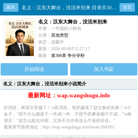
返回
名义：汉东大舞台，没活米别来 目录共306章
首页
名义：汉东大舞台，没活米别来
作者：一年级的小狗包
分类：
其他类型
状态：连载中
更新：2026-08-08T15:27:17
最新：
第306章 争分夺秒
开始阅读
加入书架
名义：汉东大舞台，没活米别来小说简介
最新网址：wap.wangshugu.info
好消息，林望京穿越了！\n坏消息，他穿越成了赵立春的女婿！\n小
金子：“我干什么都是干一件成一件，不想干的事谁都干不成。”\n林
望京：“这怎么能允许呢，汉东不允许有这么牛逼的存在。”
最新章节推荐地址：
http://wap.wangshugu.info/book-264395/