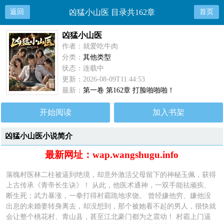
返回
凶猛小山医 目录共162章
首页
凶猛小山医
作者：就爱吃牛肉
分类：
其他类型
状态：连载中
更新：2026-08-09T11:44:53
最新：
第一卷 第162章 打脸啪啪啪！
开始阅读
加入书架
凶猛小山医小说简介
最新网址：wap.wangshugu.info
落魄村医林二柱被逼到绝境，却意外激活父母留下的神秘玉佩，获得
上古传承《青帝长生诀》！ 从此，他医术通神，一双手能祛顽疾、
断生死；武力暴涨，一拳打得村霸跪地求饶。 曾经嫌他穷、嫌他没
出息的未婚妻转身离去，却没想到，那个被她看不起的男人，很快就
会让整个桃花村、青山县，甚至江北豪门都为之震动！ 村霸上门逼