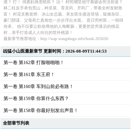
债？ 打！ 俏寡妇身患暗疾？ 治！ 村民嘲笑他守着破诊所没前途？
林二柱反手承包荒山，种灵菜、育灵药、开药厂，带着全村发财致
富！ 村花支教老师、冰山女总裁、美女医生接连登场，疑难杂症、
豪门阴谋、父母死亡真相也一步步浮出水面。 昔日穷村医，一朝得
传承。 他不仅要让欺他辱他的人悔断肠，更要把贫穷落后的桃花
村，亲手打造成人人向往的世外桃源！
最新章节推荐地址：
http://wap.wangshugu.info/book-265026/
凶猛小山医最新章节 更新时间：2026-08-09T11:44:53
第一卷 第162章 打脸啪啪啪！
第一卷 第161章 东王府！
第一卷 第160章 车到山前必有路！
第一卷 第159章 你算什么东西？
第一卷 第158章 你最好别发出声音！
全部章节列表