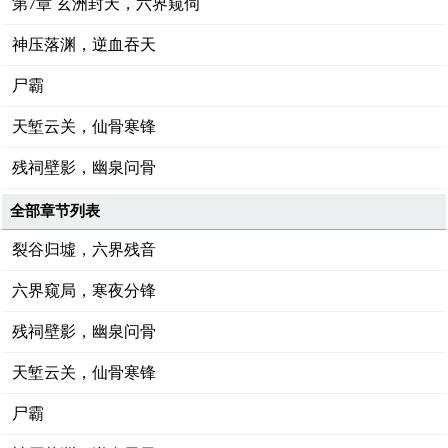
第7章 玄洲封天，六界窥伺
神压落渊，逆血吞天
尸霸
天堑云关，仙骨寒锋
残祠壁影，幽泉问骨
全部章节列表
裂谷归墟，六界残音
六界窥局，寒夜分锋
残祠壁影，幽泉问骨
天堑云关，仙骨寒锋
尸霸